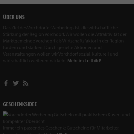
ÜBER UNS
Das Ziel des Vorchdorfer Werberings ist, die wirtschaftliche
Stärkung der Region Vorchdorf. Wir wollen die Attraktivität der
Marktgemeinde Vorchdorf als Wirtschaftsfaktor in der Region
fördern und stärken. Durch gezielte Aktionen und
Veranstaltungen wollen wir Vorchdorf sozial, kulturell und
wirtschaftlich weiterentwickeln.
Mehr im Leitbild!
GESCHENKSIDEE
Immer ein passendes Geschenk: Gutscheine für Mitarbeiter,