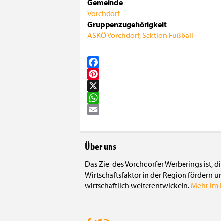
Gemeinde
Vorchdorf
Gruppenzugehörigkeit
ASKÖ Vorchdorf, Sektion Fußball
Facebook
Pinterest
X
WhatsApp
Email
Über uns
Das Ziel des Vorchdorfer Werberings ist, 
Wirtschaftsfaktor in der Region fördern u
wirtschaftlich weiterentwickeln.
Mehr im L