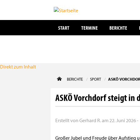
START
TERMINE
BERICHTE
Direkt zum Inhalt
BERICHTE
SPORT
ASKÖ VORCHDORF
ASKÖ Vorchdorf steigt in d
Erstellt von
Gerhard R.
am
22. Juni 2026 -
Großer Jubel und Freude über Aufstieg 