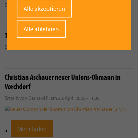
Erstellt von
Bettina Woiset…
am
27. Mai 2026 - 7:48
Withdraw
Alle akzeptieren
consent
Alle ablehnen
Tennis, Treats & Bewegung beim UTC Vorchdorf
Erstellt von
Bettina Woiset…
am
11. Mai 2026 - 8:37
Christian Aschauer neuer Unions-Obmann in
Vorchdorf
Erstellt von
Gerhard R.
am
28. April 2026 - 11:08
Mehr laden