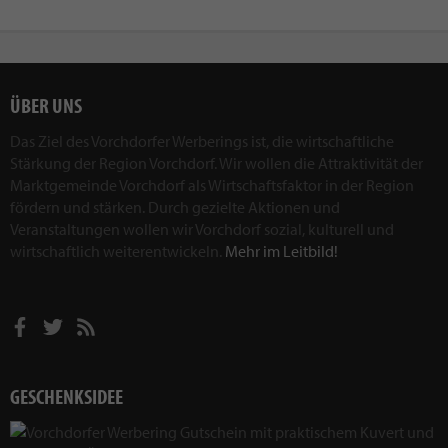
ÜBER UNS
Das Ziel des Vorchdorfer Werberings ist, die wirtschaftliche
Stärkung der Region Vorchdorf. Wir wollen die Attraktivität der
Marktgemeinde Vorchdorf als Wirtschaftsfaktor in der Region
fördern und stärken. Durch gezielte Aktionen und
Veranstaltungen wollen wir Vorchdorf sozial, kulturell und
wirtschaftlich weiterentwickeln.
Mehr im Leitbild!
GESCHENKSIDEE