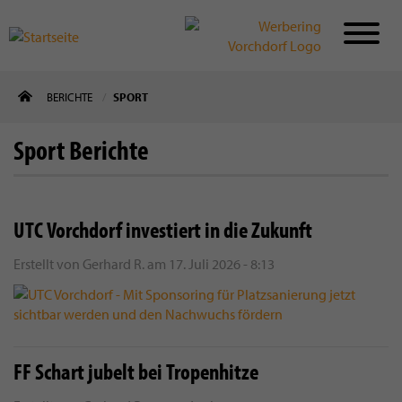
Direkt
BERICHTE
SPORT
zum
Inhalt
Sport Berichte
UTC Vorchdorf investiert in die Zukunft
Erstellt von
Gerhard R.
am
17. Juli 2026 - 8:13
FF Schart jubelt bei Tropenhitze