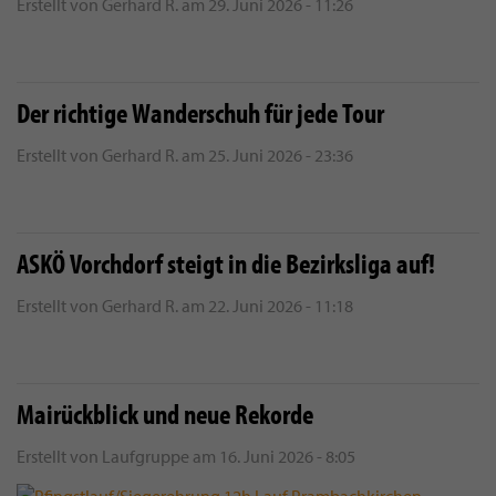
Erstellt von
Gerhard R.
am
29. Juni 2026 - 11:26
Der richtige Wanderschuh für jede Tour
Erstellt von
Gerhard R.
am
25. Juni 2026 - 23:36
ASKÖ Vorchdorf steigt in die Bezirksliga auf!
Erstellt von
Gerhard R.
am
22. Juni 2026 - 11:18
Mairückblick und neue Rekorde
Erstellt von
Laufgruppe
am
16. Juni 2026 - 8:05