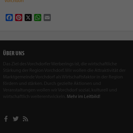
Vorchdorf
Facebook
Pinterest
X
WhatsApp
Email
ÜBER UNS
Das Ziel des Vorchdorfer Werberings ist, die wirtschaftliche
Stärkung der Region Vorchdorf. Wir wollen die Attraktivität der
Marktgemeinde Vorchdorf als Wirtschaftsfaktor in der Region
fördern und stärken. Durch gezielte Aktionen und
Veranstaltungen wollen wir Vorchdorf sozial, kulturell und
wirtschaftlich weiterentwickeln.
Mehr im Leitbild!