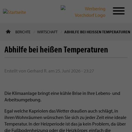
Direkt
BERICHTE
WIRTSCHAFT
ABHILFE BEI HEISSEN TEMPERATUREN
zum
Inhalt
Abhilfe bei heißen Temperaturen
Erstellt von
Gerhard R.
am
25. Juni 2026 - 23:27
Die Klimaanlage bringt eine kühle Brise in Ihre Lebens- und
Arbeitsumgebung.
Egal welche Kapriolen das Wetter draußen auch schlägt, in
ihren Wohnräumen wünschen Sie sich zu jeder Zeit eine ideale
Temperatur. In der Heizperiode ist das ja kein Problem, da über
die Fußbodenheizung oder die Heizkörper, einfach die