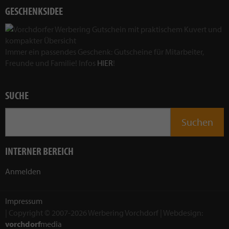
GESCHENKSIDEE
Immer ein passendes Geschenk: Gutscheine für Mitarbeiter,
Freunde und Familie! Infos
HIER
!
SUCHE
INTERNER BEREICH
Anmelden
Impressum
| Copyright © 2007-2026 Werbering Vorchdorf | Webdesign:
vorchdorf
media