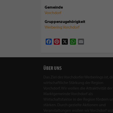
Gemeinde
Vorchdorf
Gruppenzugehörigkeit
Werbering Vorchdorf
Facebook
Pinterest
X
WhatsApp
Email
ÜBER UNS
Das Ziel des Vorchdorfer Werberings ist, d
wirtschaftliche Stärkung der Region
Vorchdorf. Wir wollen die Attraktivität der
Marktgemeinde Vorchdorf als
Wirtschaftsfaktor in der Region fördern u
stärken. Durch gezielte Aktionen und
Veranstaltungen wollen wir Vorchdorf sozi