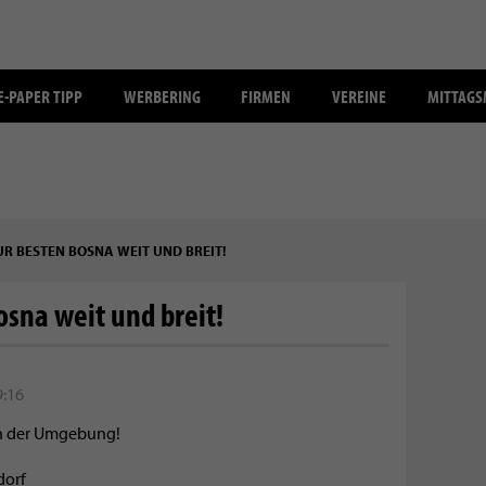
E-PAPER TIPP
WERBERING
FIRMEN
VEREINE
MITTAG
R BESTEN BOSNA WEIT UND BREIT!
osna weit und breit!
9:16
dorf