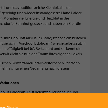
tel und das traditionsreiche Kleinlokal in der
Z gereinigt und wieder instandgesetzt. Liane Haider
n Monaten viel Energie und Herzblut in die
chdorfer Bahnhof gesteckt und haben ein Ziel: die
ch. Ihre Herkunft aus Halle (Saale) ist noch ein bisschen
 sie sich in Vorchdorf „dohoam“, wie sie selbst sagt. In
ihre Tätigkeit bei Jo’s Restaurant und sie kennt die
 verwirklicht sie nun den Traum ihres eigenen Lokals.
ischen Geisterfahrerunfall verstorbenen Stiefsohn
 mehr als nur einen Neuanfang nach diesem
Variationen
kus Haider an. Er ist gelernter Fleischhauer und
ität seiner Lieferanten lobt. Die Würste kommen von
 von der Bäckerei Schmidler in Eberstalzell. Die
erer Dienste.
eine Prise Kreativität. So entstehen spezielle