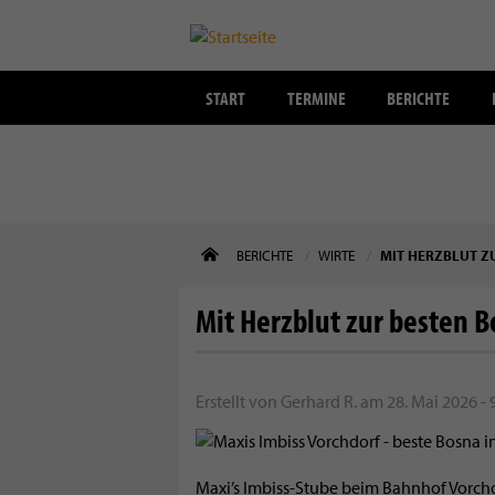
START
TERMINE
BERICHTE
Direkt
BERICHTE
WIRTE
MIT HERZBLUT ZU
zum
Inhalt
Mit Herzblut zur besten B
Erstellt von
Gerhard R.
am
28. Mai 2026 - 
Maxi’s Imbiss-Stube beim Bahnhof Vorch