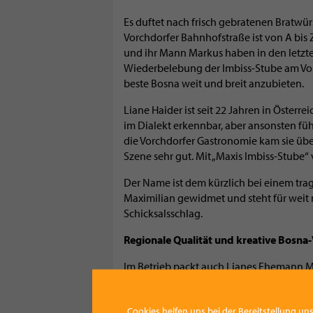
Es duftet nach frisch gebratenen Bratwürs
Vorchdorfer Bahnhofstraße ist von A bis 
und ihr Mann Markus haben in den letzte
Wiederbelebung der Imbiss-Stube am Vor
beste Bosna weit und breit anzubieten.
Liane Haider ist seit 22 Jahren in Österrei
im Dialekt erkennbar, aber ansonsten fühlt
die Vorchdorfer Gastronomie kam sie über 
Szene sehr gut. Mit „Maxis Imbiss-Stube“
Der Name ist dem kürzlich bei einem trag
Maximilian gewidmet und steht für weit
Schicksalsschlag.
Regionale Qualität und kreative Bosna-
Im Betrieb packt auch Lianes Ehemann Mar
weiß, wovon er spricht, wenn er die Qual
Fleischhauerei Pöll Vorchdorf, das Gebäck
Cookies helfen uns bei der Bereitstellung uns
Saucen sind hausgemacht und dazu kommt 