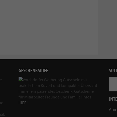
GESCHENKSIDEE
SUC
ie
Immer ein passendes Geschenk: Gutscheine
für Mitarbeiter, Freunde und Familie! Infos
INT
nd
HIER
!
Anm
al,