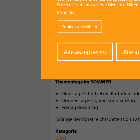
Durch die Nutzung unserer Dienste erklären S
Bosna-Kreationen wie „Maxis Käseknaller“, 
Mehr Info
zubereitete Bosna mit kräftigem Geschma
Nur zwei Gehminuten vom Freibad gel
Cookies auswählen
Freunde herzhafter Gerichte lieben auch
Salami aus Kärnten, regionalen Most von 
Withd
Alle akzeptieren
Alle a
frisches Eggenberger Bier und besten W
conse
Man darf sie nicht unterschätzen, die n
maximal ehrlich, regional und geschmack
Thementage im SOMMER
Dienstags Schnitzel mit Kartoffeln o
Donnerstag Essigwurst und Sulztag
Freitag Bosna Tag
Solange der Vorrat reicht Uhrzeit von 12 
Kategorie
Wirte