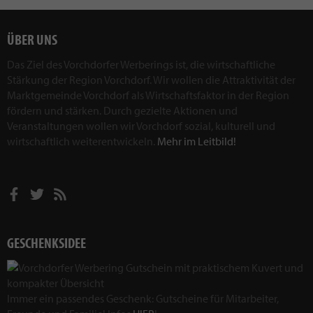
ÜBER UNS
Das Ziel des Vorchdorfer Werberings ist, die wirtschaftliche
Stärkung der Region Vorchdorf. Wir wollen die Attraktivität der
Marktgemeinde Vorchdorf als Wirtschaftsfaktor in der Region
fördern und stärken. Durch gezielte Aktionen und
Veranstaltungen wollen wir Vorchdorf sozial, kulturell und
wirtschaftlich weiterentwickeln.
Mehr im Leitbild!
GESCHENKSIDEE
Immer ein passendes Geschenk: Gutscheine für Mitarbeiter,