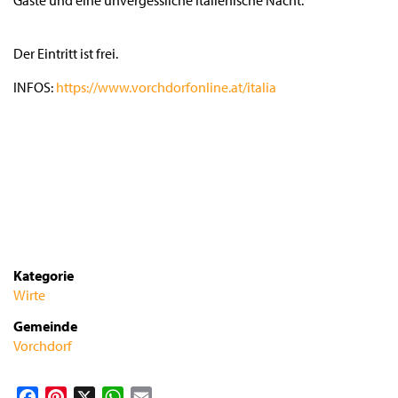
Gäste und eine unvergessliche Italienische Nacht.
Der Eintritt ist frei.
INFOS:
https://www.vorchdorfonline.at/italia
Kategorie
Wirte
Gemeinde
Vorchdorf
Facebook
Pinterest
X
WhatsApp
Email