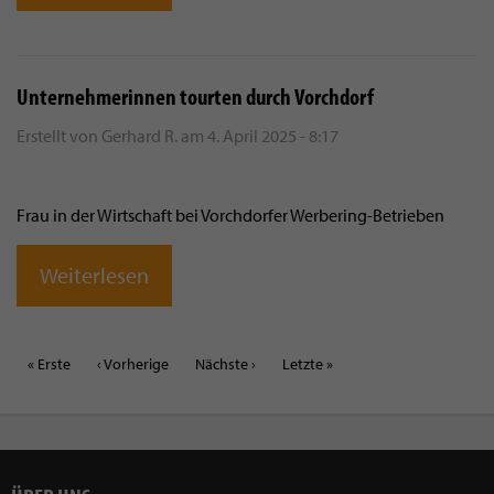
Unternehmerinnen tourten durch Vorchdorf
Erstellt von
Gerhard R.
am
4. April 2025 - 8:17
Frau in der Wirtschaft bei Vorchdorfer Werbering-Betrieben
Weiterlesen
Erste
« Erste
Vorherige
‹ Vorherige
Nächste
Nächste ›
Letzte
Letzte »
Seite
Seite
Seite
Seite