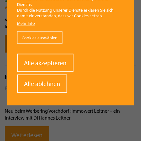
Dienste.
Durch die Nutzung unserer Dienste erklären Sie sich
damit einverstanden, dass wir Cookies setzen.
Vorchdorf - Voller Vielfalt und Qualität! Kauf ein, dort wo du
Mehr Info
lebst!
Cookies auswählen
Weiterlesen
Withdraw
Alle akzeptieren
consent
Immobilienbewertung: Unabhängig und objektiv
Alle ablehnen
Erstellt von
Gerhard R.
am
16. Mai 2025 - 10:30
Neu beim Werbering Vorchdorf: Immowert Leitner – ein
Interview mit DI Hannes Leitner
Weiterlesen