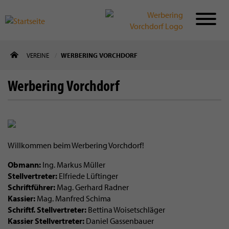
Direkt
VEREINE
WERBERING VORCHDORF
zum
Inhalt
Werbering Vorchdorf
Willkommen beim Werbering Vorchdorf!
Obmann
Ing. Markus Müller
Stellvertreter
Elfriede Lüftinger
Schriftführer
Mag. Gerhard Radner
Kassier
Mag. Manfred Schima
Schriftf. Stellvertreter
Bettina Woisetschläger
Kassier Stellvertreter
Daniel Gassenbauer