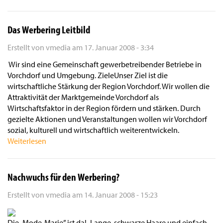
Das Werbering Leitbild
Erstellt von
vmedia
am
17. Januar 2008 - 3:34
Wir sind eine Gemeinschaft gewerbetreibender Betriebe in
Vorchdorf und Umgebung. ZieleUnser Ziel ist die
wirtschaftliche Stärkung der Region Vorchdorf. Wir wollen die
Attraktivität der Marktgemeinde Vorchdorf als
Wirtschaftsfaktor in der Region fördern und stärken. Durch
gezielte Aktionen und Veranstaltungen wollen wir Vorchdorf
sozial, kulturell und wirtschaftlich weiterentwickeln.
Weiterlesen
Nachwuchs für den Werbering?
Erstellt von
vmedia
am
14. Januar 2008 - 15:23
Die „Mode-Marie” ist da! „Lange, schwarze Haare und einfach