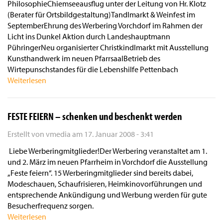
PhilosophieChiemseeausflug unter der Leitung von Hr. Klotz
(Berater für Ortsbildgestaltung)Tandlmarkt & Weinfest im
SeptemberEhrung des Werbering Vorchdorf im Rahmen der
Licht ins Dunkel Aktion durch Landeshauptmann
PühringerNeu organisierter Christkindlmarkt mit Ausstellung
Kunsthandwerk im neuen PfarrsaalBetrieb des
Wirtepunschstandes für die Lebenshilfe Pettenbach
Weiterlesen
FESTE FEIERN – schenken und beschenkt werden
Erstellt von
vmedia
am
17. Januar 2008 - 3:41
Liebe Werberingmitglieder!Der Werbering veranstaltet am 1.
und 2. März im neuen Pfarrheim in Vorchdorf die Ausstellung
„Feste feiern“. 15 Werberingmitglieder sind bereits dabei,
Modeschauen, Schaufrisieren, Heimkinovorführungen und
entsprechende Ankündigung und Werbung werden für gute
Besucherfrequenz sorgen.
Weiterlesen