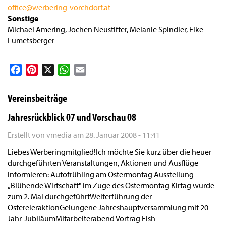
office@werbering-vorchdorf.at
Sonstige
Michael Amering, Jochen Neustifter, Melanie Spindler, Elke
Lumetsberger
Facebook
Pinterest
X
WhatsApp
Email
Vereinsbeiträge
Jahresrückblick 07 und Vorschau 08
Erstellt von
vmedia
am
28. Januar 2008 - 11:41
Liebes Werberingmitglied!Ich möchte Sie kurz über die heuer
durchgeführten Veranstaltungen, Aktionen und Ausflüge
informieren: Autofrühling am Ostermontag Ausstellung
„Blühende Wirtschaft" im Zuge des Ostermontag Kirtag wurde
zum 2. Mal durchgeführtWeiterführung der
OstereieraktionGelungene Jahreshauptversammlung mit 20-
Jahr-JubiläumMitarbeiterabend Vortrag Fish