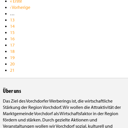
Erste
« Erste
Seite
Vorherige
‹ Vorherige
Seite
…
Seite
13
Seite
14
Seite
15
Seite
16
Seite
17
Seite
18
Seite
19
Seite
20
Aktuelle
21
Seite
Über uns
Das Ziel des Vorchdorfer Werberings ist, die wirtschaftliche
Stärkung der Region Vorchdorf. Wir wollen die Attraktivität der
Marktgemeinde Vorchdorf als Wirtschaftsfaktor in der Region
fördern und stärken. Durch gezielte Aktionen und
Veranstaltungen wollen wir Vorchdorf sozial, kulturell und