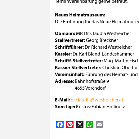
Terminvereinbarung gerne betreut.
Neues Heimatmuseum:
Die Eröffnung für das Neue Heimatmuseu
Obmann
MR Dr. Claudia Westreicher
Stellvertreter
Georg Breckner
Schriftführer
Dr. Richard Westreicher
Kassier
Dr. Karl Bland-Landeshammer
Schriftf. Stellvertreter
Mag. Martin Fisc
Kassier Stellvertreter
Christian Oberhu
Vereinsinhalt
Führung des Heimat- un
Adresse
Bahnhofstraße 9
4655
Vorchdorf
E-Mail
dr.claudia@westreicher.at
Sonstige
Kustos: Fabian Hollinetz
Facebook
Pinterest
X
WhatsApp
Email