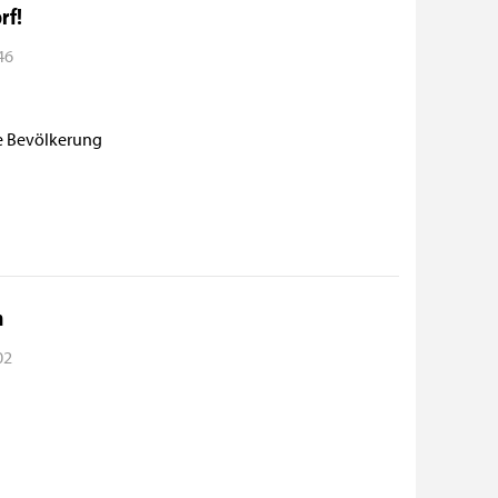
rf!
:46
ie Bevölkerung
m
02