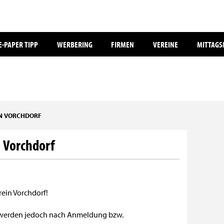
E-PAPER TIPP
WERBERING
FIRMEN
VEREINE
MITTAG
IN VORCHDORF
 Vorchdorf
ein Vorchdorf!
r werden jedoch nach Anmeldung bzw.