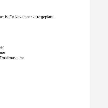
m ist für November 2018 geplant.
her
mer
d Emailmuseums