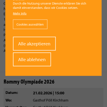
Gemeinsam mit der diplomierten Käse- und Weinsommelière
Durch die Nutzung unserer Dienste erklären Sie sich
damit einverstanden, dass wir Cookies setzen.
Nina Weißenbacher laden wir zu einer kulinarischen
Mehr Info
Entdeckungsreise ein:
14 ausgewählte Käsesorten, kombiniert mit 6 perfekt
abgestimmten Weinen sowie spannende Einblicke in Aromen,
Cookies auswählen
Herkunft und Kombinationen.
Preis pro Person: 60 €
Anmeldung und mehr Infos via Mail
Withdraw
Alle akzeptieren
(freundeskreis.kulturverein@gmail.com) oder telefonisch bei
consent
Anna Stummer (0699 10991993)
Alle ablehnen
Rommy Olympiade 2026
Datum
21.02.2026 | 15:00
Wo
Gasthof Pöll Kirchham