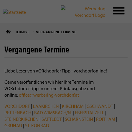
Direkt
TERMINE
VERGANGENE TERMINE
zum
Inhalt
Vergangene Termine
Liebe Leser von VORchdorfer Tipp - vorchdorfonline!
Gerne veröffentlichen wir hier Ihre Termine im
VORchdorferTipp in unserer Printausgabe und
online:
office@werbering-vorchdorf.at
VORCHDORF
|
LAAKIRCHEN
|
KIRCHHAM
|
GSCHWANDT
|
PETTENBACH
|
BAD WIMSBACH/N.
|
EBERSTALZELL
|
STEINERKIRCHEN
|
SATTLEDT
|
SCHARNSTEIN
|
ROITHAM
|
GRÜNAU
|
ST. KONRAD