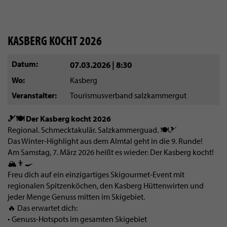
KASBERG KOCHT 2026
Datum
07.03.2026 | 8:30
Wo
Kasberg
Veranstalter
Tourismusverband salzkammergut
🎿🍽️ Der Kasberg kocht 2026
Regional. Schmecktakulär. Salzkammerguad. 🍽️🎿
Das Winter-Highlight aus dem Almtal geht in die 9. Runde!
Am Samstag, 7. März 2026 heißt es wieder: Der Kasberg kocht!
🏔️👨‍🍳
Freu dich auf ein einzigartiges Skigourmet-Event mit
regionalen Spitzenköchen, den Kasberg Hüttenwirten und
jeder Menge Genuss mitten im Skigebiet.
🔥 Das erwartet dich:
• Genuss-Hotspots im gesamten Skigebiet