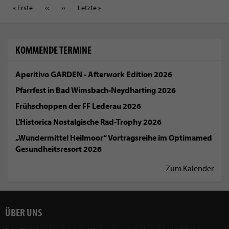
Erste
« Erste
Vorherige
‹‹
Nächste
››
Letzte
Letzte »
Seite
Seite
Seite
Seite
KOMMENDE TERMINE
Aperitivo GARDEN - Afterwork Edition 2026
Pfarrfest in Bad Wimsbach-Neydharting 2026
Frühschoppen der FF Lederau 2026
L'Historica Nostalgische Rad-Trophy 2026
„Wundermittel Heilmoor“ Vortragsreihe im Optimamed
Gesundheitsresort 2026
Zum Kalender
ÜBER UNS