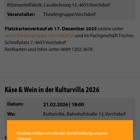
Kitzmantelfabrik, Laudachweg 15, 4655 Vorchdorf
Veranstalter
Theatergruppe Vorchdorf
Platzkartenverkauf ab 17. Dezember 2025
online unter
www.theatergruppe-vorchdorf.at
und im Fachgeschäft Fischer,
Schloßplatz 7, 4655 Vorchdorf
Restkarten und Infos unter 0699 1202 2678
Käse & Wein in der Kulturvilla 2026
Datum
21.02.2026 | 18:00
Wo
Kulturvilla, Bahnhofstraße 13, Vorchdorf
Veranstalter
Freundeskreis Kulturverein
Cookies helfen uns bei der Bereitstellung unserer
Im Februar wirds genussvoll:
Dienste.