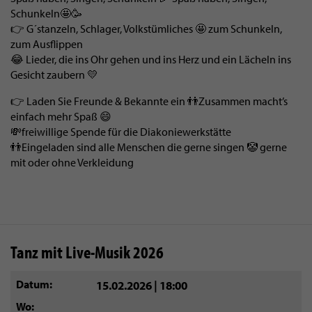
Schunkeln🤩🥳
👉 G´stanzeln, Schlager, Volkstümliches 🤩 zum Schunkeln,
zum Ausflippen
😂 Lieder, die ins Ohr gehen und ins Herz und ein Lächeln ins
Gesicht zaubern 💛
👉 Laden Sie Freunde & Bekannte ein 👬Zusammen macht’s
einfach mehr Spaß 😄
💸freiwillige Spende für die Diakoniewerkstätte
👬Eingeladen sind alle Menschen die gerne singen 🤡 gerne
mit oder ohne Verkleidung
Tanz mit Live-Musik 2026
Datum
15.02.2026 | 18:00
Wo