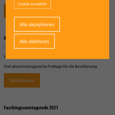
Cookies auswählen
Weiterlesen
Withdraw
Alle akzeptieren
consent
Marktfest 2024: bunt, schön, Vorchdorf!
Alle ablehnen
Erstellt von
Gerhard R.
am
9. Juli 2024 - 6:46
Drei abwechslungsreiche Festtage für die Bevölkerung
Weiterlesen
Faschingssonntagsrede 2021