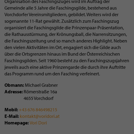
Organisation des Faschingszuges wird im Auftrag der
Gemeinde alle 5 Jahre die Faschingsgilde, bestehend aus
Vorchdorfer Vereinsmitgliedern, gebildet. Weiters wird der
sogenannte 11-Rat gewählt. Zusätzlich zum Faschingszug
organisiert die Faschingsgilde die Prinzenpaar-Präsentation,
die Rathausstürmung, der Krönungsball, die Narrensitzungen,
die Faschingszeitung und so manch anderes Highlight. Neben
den vielen Aktivitäten im Ort, engagiert sich die Gilde auch
über die Ortsgrenzen hinaus im Bund der Österreichischen
Faschingsgilden. Seit 1960 besteht zu den Faschingszugsjahren
jeweils auch eine aktive Prinzengarde die durch ihre Auftritte
das Programm rund um den Fasching verfeinert.
Obmann
Michael Grabner
Adresse
Römerstraße 16a
4655
Vorchdorf
Mobil
+43 676 846498215
E-Mail
kontakt@voridori.at
Homepage
Vori Dori