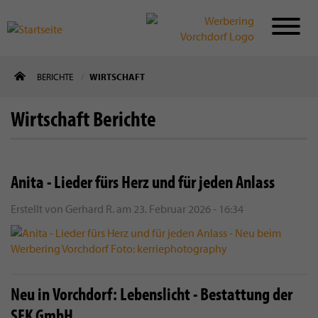
Direkt
BERICHTE
WIRTSCHAFT
zum
Inhalt
Wirtschaft Berichte
Anita - Lieder fürs Herz und für jeden Anlass
Erstellt von
Gerhard R.
am
23. Februar 2026 - 16:34
Neu in Vorchdorf: Lebenslicht - Bestattung der
SFK GmbH