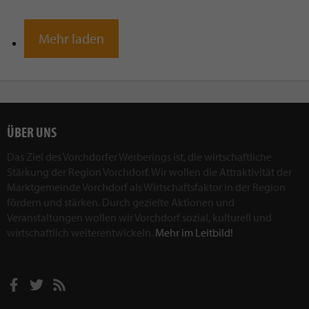
Mehr laden
ÜBER UNS
Das Ziel des Vorchdorfer Werberings ist, die wirtschaftliche
Stärkung der Region Vorchdorf. Wir wollen die Attraktivität der
Marktgemeinde Vorchdorf als Wirtschaftsfaktor in der Region
fördern und stärken. Durch gezielte Aktionen und
Veranstaltungen wollen wir Vorchdorf sozial, kulturell und
wirtschaftlich weiterentwickeln.
Mehr im Leitbild!