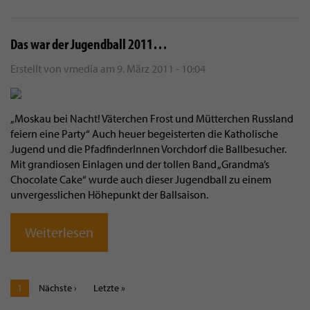
Das war der Jugendball 2011…
Erstellt von
vmedia
am
9. März 2011 - 10:04
„Moskau bei Nacht! Väterchen Frost und Mütterchen Russland
feiern eine Party“ Auch heuer begeisterten die Katholische
Jugend und die PfadfinderInnen Vorchdorf die Ballbesucher.
Mit grandiosen Einlagen und der tollen Band „Grandma’s
Chocolate Cake“ wurde auch dieser Jugendball zu einem
unvergesslichen Höhepunkt der Ballsaison.
Weiterlesen
Aktuelle
1
Nächste
Nächste ›
Letzte
Letzte »
Seite
Seite
Seite