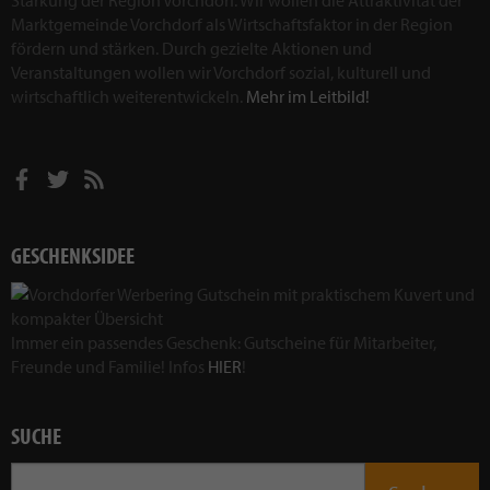
Stärkung der Region Vorchdorf. Wir wollen die Attraktivität der
Marktgemeinde Vorchdorf als Wirtschaftsfaktor in der Region
fördern und stärken. Durch gezielte Aktionen und
Veranstaltungen wollen wir Vorchdorf sozial, kulturell und
wirtschaftlich weiterentwickeln.
Mehr im Leitbild!
GESCHENKSIDEE
Immer ein passendes Geschenk: Gutscheine für Mitarbeiter,
Freunde und Familie! Infos
HIER
!
SUCHE