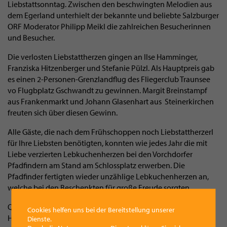
Liebstattsonntag. Zwischen den beschwingten Melodien aus
dem Egerland unterhielt der bekannte und beliebte Salzburger
ORF Moderator Philipp Meikl die zahlreichen Besucherinnen
und Besucher.
Die verlosten Liebstattherzen gingen an Ilse Hamminger,
Franziska Hitzenberger und Stefanie Pülzl. Als Hauptpreis gab
es einen 2-Personen-Grenzlandflug des Fliegerclub Traunsee
vo Flugbplatz Gschwandt zu gewinnen. Margit Breinstampf
aus Frankenmarkt und Johann Glasenhart aus Steinerkirchen
freuten sich über diesen Gewinn.
Alle Gäste, die nach dem Frühschoppen noch Liebstattherzerl
für Ihre Liebsten benötigten, konnten wie jedes Jahr die mit
Liebe verzierten Lebkuchenherzen bei den Vorchdorfer
Pfadfindern am Stand am Schlossplatz erwerben. Die
Pfadfinder fertigten wieder unzählige Lebkuchenherzen an,
welche bei den Beschenkten für große Freude sorgten.
Quelle: Vorchdorfer Böhmische / Marktgemeinde; Fotos: Willi
Cookies helfen uns bei der Bereitstellung unserer
Hitzenberger
Dienste.