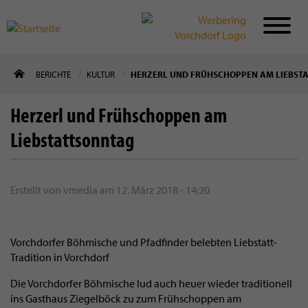
Direkt
BERICHTE
KULTUR
HERZERL UND FRÜHSCHOPPEN AM LIEBST
zum
Inhalt
Herzerl und Frühschoppen am
Liebstattsonntag
Erstellt von
vmedia
am
12. März 2018 - 14:20
Vorchdorfer Böhmische und Pfadfinder belebten Liebstatt-
Tradition in Vorchdorf
Die Vorchdorfer Böhmische lud auch heuer wieder traditionell
ins Gasthaus Ziegelböck zu zum Frühschoppen am