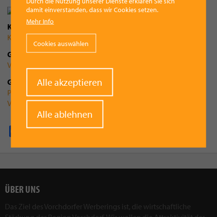
Durch die Nutzung unserer Dienste erklären Sie sich
damit einverstanden, dass wir Cookies setzen.
Mehr Info
Kategorie
Kultur
Cookies auswählen
Gemeinde
Vorchdorf
Withdraw
Alle akzeptieren
Gruppenzugehörigkeit
consent
Pfadfinder Vorchdorf
Vorchdorfer Böhmische
Alle ablehnen
Facebook
Pinterest
X
WhatsApp
Email
ÜBER UNS
Das Ziel des Vorchdorfer Werberings ist, die wirtschaftliche