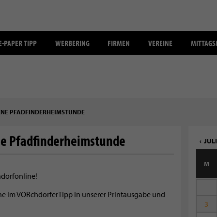
E-PAPER TIPP
WERBERING
FIRMEN
VEREINE
MITTAG
FENE PFADFINDERHEIMSTUNDE
ne Pfadfinderheimstunde
JULI
M
hdorfonline!
mine im VORchdorferTipp in unserer Printausgabe und
3