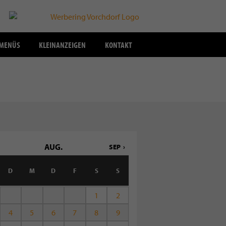
SMENÜS
KLEINANZEIGEN
KONTAKT
AUG.
SEP
D
M
D
F
S
S
1
2
4
5
6
7
8
9