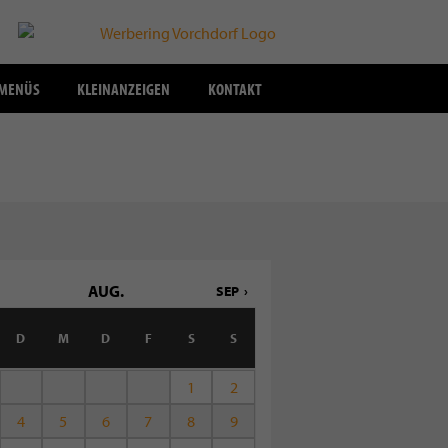
SMENÜS
KLEINANZEIGEN
KONTAKT
AUG.
SEP
D
M
D
F
S
S
1
2
4
5
6
7
8
9