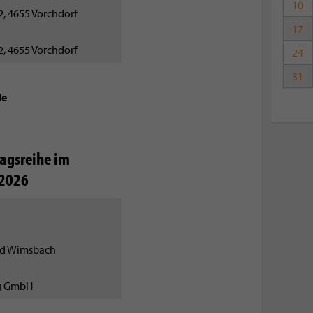
10
, 4655 Vorchdorf
17
, 4655 Vorchdorf
24
31
le
agsreihe im
 2026
ad Wimsbach
ng GmbH