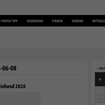
E-PAPER TIPP
WERBERING
FIRMEN
VEREINE
MITTAG
-06-08
JULI
M
ziehend 2026
3