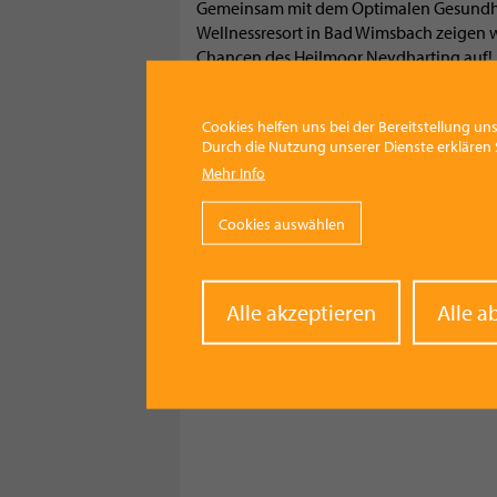
Gemeinsam mit dem Optimalen Gesundhe
Wellnessresort in Bad Wimsbach zeigen 
Chancen des Heilmoor Neydharting auf!
kostenfrei!
Die Anmeldungen sind direkt beim Gesu
Cookies helfen uns bei der Bereitstellung uns
oder
office@moor-neydharting.com
Durch die Nutzung unserer Dienste erklären S
Die Produktionsstätte des Heilmoor Neyd
Mehr Info
Neydharting GmbH, ist bemüht die Wirk
dieses tollen Naturheilprodukts offen z
Cookies auswählen
sich sehr auf Ihre Teilnahme und Fragen!
Withd
Alle akzeptieren
Alle a
conse