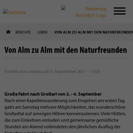
Direkt
BERICHTE
LEBEN
VON ALM ZU ALM MIT DEN NATURFREUNDE
zum
Inhalt
Von Alm zu Alm mit den Naturfreunden
Erstellt von
vmedia
am
5. September 2011 - 11:05
Große Fahrt nach Großarl von 2. - 4. September
Nach einer Kapellenwanderung zum Eingehen am ersten Tag
gab’s am Samstag mehrere Möglichkeiten, das wunderschöne
Großarltal auf sonnigen Höhen kennenzulernen. Viele Hütten,
die zum Einkehren einluden und gemeinsame gemütliche
Stunden am Abend vollendeten den jährlichen Ausflug der