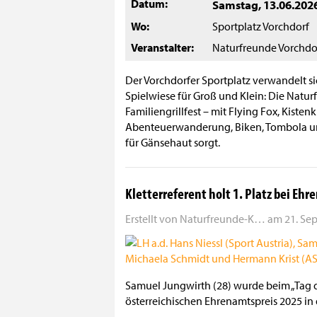
Datum
Samstag, 13.06.202
Wo
Sportplatz Vorchdorf
Veranstalter
Naturfreunde Vorchdo
Der Vorchdorfer Sportplatz verwandelt si
Spielwiese für Groß und Klein: Die Natu
Familiengrillfest – mit Flying Fox, Kistenk
Abenteuerwanderung, Biken, Tombola und
für Gänsehaut sorgt.
Kletterreferent holt 1. Platz bei Eh
Erstellt von
Naturfreunde-K…
am
21. Se
Samuel Jungwirth (28) wurde beim „Tag 
österreichischen Ehrenamtspreis 2025 in