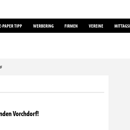
E-PAPER TIPP
WERBERING
FIRMEN
VEREINE
MITTAG
RF
nden Vorchdorf!