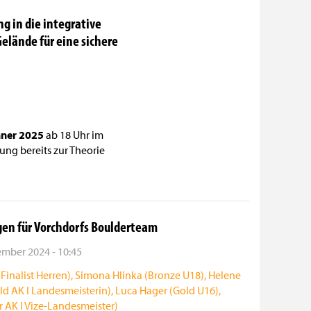
 in die integrative
elände für eine sichere
änner 2025
ab 18 Uhr im
ung bereits zur Theorie
gen für Vorchdorfs Boulderteam
mber 2024 - 10:45