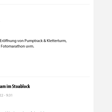
7
t Eröffnung von Pumptrack & Kletterturm,
, Fotomarathon uvm.
jam im Stoablock
2 - 9:31