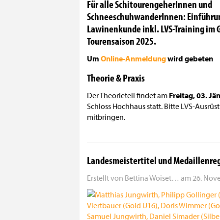
Für alle SchitourengeherInnen und
SchneeschuhwanderInnen: Einführung
Lawinenkunde inkl. LVS-Training im G
Tourensaison 2025.
Um
Online-Anmeldung
wird gebeten
Theorie & Praxis
Der Theorieteil findet am
Freitag, 03. J
Schloss Hochhaus statt. Bitte LVS-Ausrüst
mitbringen.
Landesmeistertitel und Medaillenre
Erstellt von
Bettina Woiset…
am
26. Nove