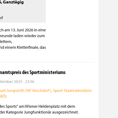
6
,
Ganztägig
rf
ch am 13. Juni 2026 in eine
rfreunde laden wieder zum
lettern,
 einem Kletterfinale, das
renamtspreis des Sportministeriums
ptember 2025 - 23:56
des Sports“ am Wiener Heldenplatz mit dem
 der Kategorie Jungfunktionär ausgezeichnet.