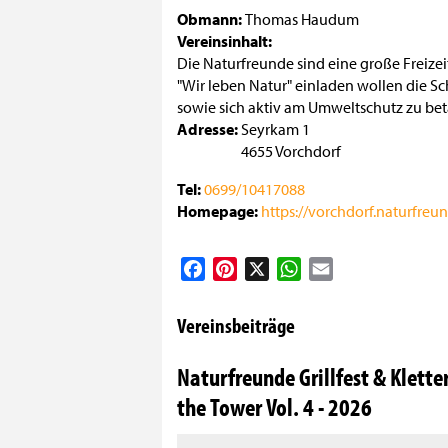
Obmann
Thomas Haudum
Vereinsinhalt
Die Naturfreunde sind eine große Freize
"Wir leben Natur" einladen wollen die Sc
sowie sich aktiv am Umweltschutz zu bet
Adresse
Seyrkam 1
4655
Vorchdorf
Tel
0699/10417088
Homepage
https://vorchdorf.naturfreun
Facebook
Pinterest
X
WhatsApp
Email
Vereinsbeiträge
Naturfreunde Grillfest & Klett
the Tower Vol. 4 - 2026