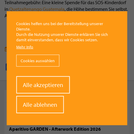
Teilnahmegebühr: Eine kleine Spende für das SOS-Kinderdorf
in
Quetzaltenango Guatemala
, die Höhe bestimmen Sie selbst.
Anmeldung erbeten an otelo.topf@gmail.com
Cookies helfen uns bei der Bereitstellung unserer
Dienste.
Durch die Nutzung unserer Dienste erklären Sie sich
damit einverstanden, dass wir Cookies setzen.
Mehr Info
Termin für deinen Kalender speichern (ics-Datei)
Cookies auswählen
Facebook
Pinterest
X
WhatsApp
Email
Withdraw
Alle akzeptieren
consent
KOMMENDE TERMINE
Alle ablehnen
Dirndlfliegen im Freibad Viechtwang 2026
Sommerfest MV Siebenbürger Vorchdorf 2026
Aperitivo GARDEN - Afterwork Edition 2026