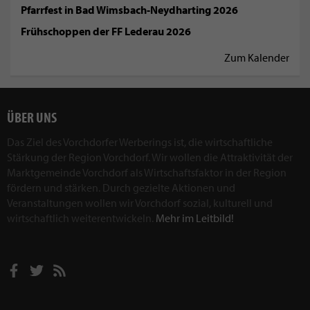
Pfarrfest in Bad Wimsbach-Neydharting 2026
Frühschoppen der FF Lederau 2026
Zum Kalender
ÜBER UNS
Das Ziel des Vorchdorfer Werberings ist, die wirtschaftliche
Stärkung der Region Vorchdorf. Wir wollen die Attraktivität der
Marktgemeinde Vorchdorf als Wirtschaftsfaktor in der Region
fördern und stärken. Durch gezielte Aktionen und
Veranstaltungen wollen wir Vorchdorf sozial, kulturell und
wirtschaftlich weiterentwickeln.
Mehr im Leitbild!