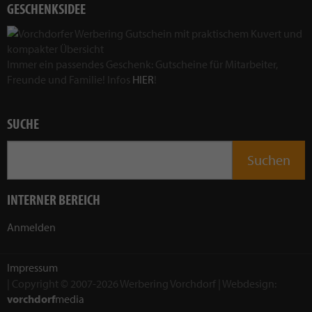
GESCHENKSIDEE
Immer ein passendes Geschenk: Gutscheine für Mitarbeiter,
Freunde und Familie! Infos
HIER
!
SUCHE
INTERNER BEREICH
Anmelden
Impressum
| Copyright © 2007-2026 Werbering Vorchdorf | Webdesign:
vorchdorf
media