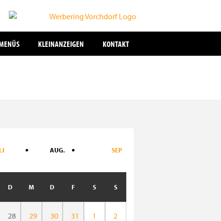
SMENÜS
KLEINANZEIGEN
KONTAKT
LI
AUG.
SEP
D
M
D
F
S
S
28
29
30
31
1
2