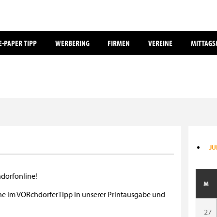
E-PAPER TIPP
WERBERING
FIRMEN
VEREINE
MITTAG
JU
hdorfonline!
M
mine im VORchdorferTipp in unserer Printausgabe und
27