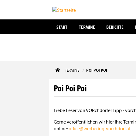
START
TERMINE
BERICHTE
Direkt
TERMINE
POI POI POI
zum
Inhalt
Poi Poi Poi
Liebe Leser von VORchdorfer Tipp - vorc
Gerne veröffentlichen wir hier Ihre Ter
online:
office@werbering-vorchdorf.at