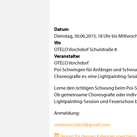
Datum
Dienstag, 30.06.2015
,
18 Uhr
bis
Mittwoch
Wo
OTELO Vorchdorf Schulstraße 8
Veranstalter
OTELO Vorchdorf
Poi-Schwingen für Anfänger und Schwun
Choreografie ev. eine Lightpainting-Sess
Lerne den richtigen Schwung beim Poi-S
Ob gemeinsame Choreografie oder individ
Lightpainting-Session und Feuerschow b
Anmeldung:
otelovorchdorf@gmail.com
Termin für deinen Kalender speichern (