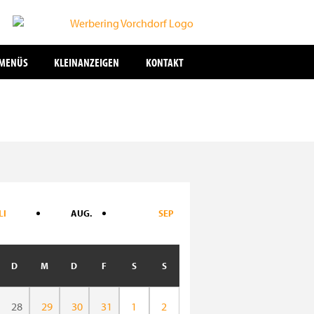
SMENÜS
KLEINANZEIGEN
KONTAKT
LI
AUG.
SEP
D
M
D
F
S
S
28
29
30
31
1
2