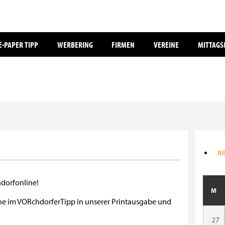
E-PAPER TIPP
WERBERING
FIRMEN
VEREINE
MITTAG
JU
hdorfonline!
M
mine im VORchdorferTipp in unserer Printausgabe und
27