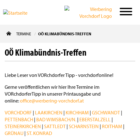
Direkt
TERMINE
OÖ KLIMABÜNDNIS-TREFFEN
zum
Inhalt
OÖ Klimabündnis-Treffen
Liebe Leser von VORchdorfer Tipp - vorchdorfonline!
Gerne veröffentlichen wir hier Ihre Termine im
VORchdorferTipp in unserer Printausgabe und
online:
office@werbering-vorchdorf.at
VORCHDORF
|
LAAKIRCHEN
|
KIRCHHAM
|
GSCHWANDT
|
PETTENBACH
|
BAD WIMSBACH/N.
|
EBERSTALZELL
|
STEINERKIRCHEN
|
SATTLEDT
|
SCHARNSTEIN
|
ROITHAM
|
GRÜNAU
|
ST. KONRAD