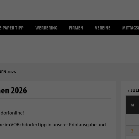
E-PAPER TIPP
WERBERING
FIRMEN
VEREINE
MITTAG
EN 2026
nen 2026
JULI
M
hdorfonline!
mine im VORchdorferTipp in unserer Printausgabe und
3