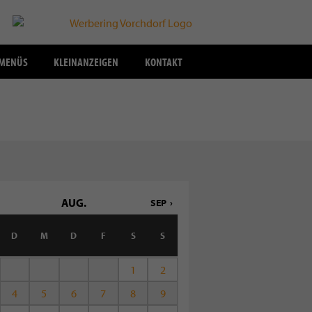
SMENÜS
KLEINANZEIGEN
KONTAKT
AUG.
SEP
D
M
D
F
S
S
1
2
4
5
6
7
8
9