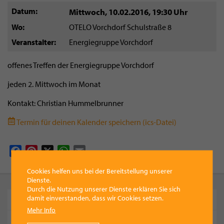
Datum
Mittwoch, 10.02.2016
,
19:30 Uhr
Wo
OTELO Vorchdorf Schulstraße 8
Veranstalter
Energiegruppe Vorchdorf
offenes Treffen der Energiegruppe Vorchdorf
jeden 2. Mittwoch im Monat
Kontakt: Christian Hummelbrunner
Termin für deinen Kalender speichern (ics-Datei)
Facebook
Pinterest
X
WhatsApp
Email
Cookies helfen uns bei der Bereitstellung unserer
Dienste.
Durch die Nutzung unserer Dienste erklären Sie sich
KOMMENDE TERMINE
damit einverstanden, dass wir Cookies setzen.
Mehr Info
Sommerfest MV Siebenbürger Vorchdorf 2026