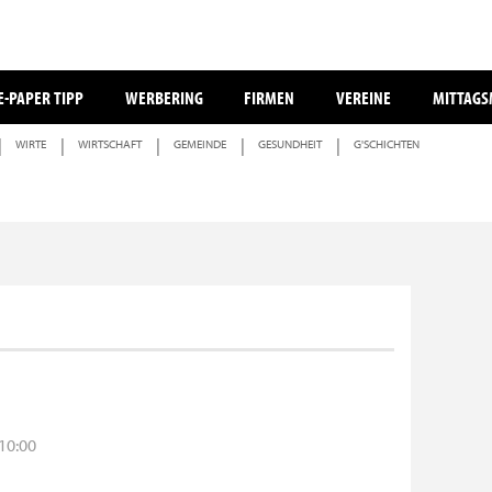
E-PAPER TIPP
WERBERING
FIRMEN
VEREINE
MITTAG
WIRTE
WIRTSCHAFT
GEMEINDE
GESUNDHEIT
G'SCHICHTEN
 10:00