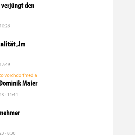
 verjüngt den
 10:26
alität „Im
 17:49
 Dominik Maier
3 - 11:44
ilnehmer
3 - 8:30