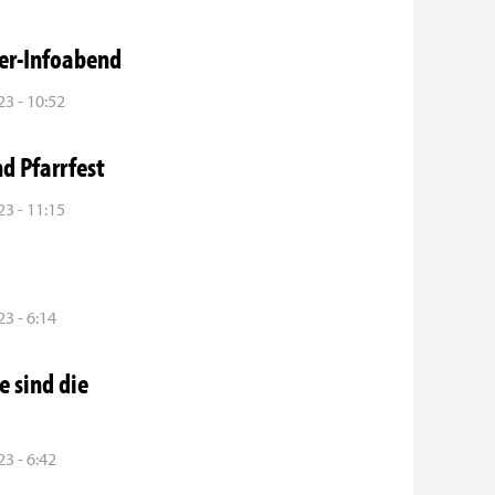
ser-Infoabend
3 - 10:52
d Pfarrfest
3 - 11:15
3 - 6:14
e sind die
3 - 6:42