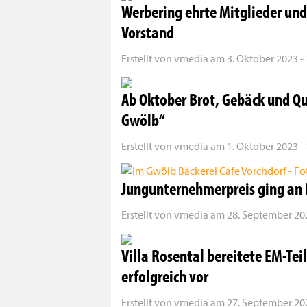
Werbering ehrte Mitglieder und
Vorstand
Erstellt von
vmedia
am
3. Oktober 2023 -
Ab Oktober Brot, Gebäck und Qu
Gwölb“
Erstellt von
vmedia
am
1. Oktober 2023 -
Jungunternehmerpreis ging an
Erstellt von
vmedia
am
28. September 202
Villa Rosental bereitete EM-Te
erfolgreich vor
Erstellt von
vmedia
am
27. September 202