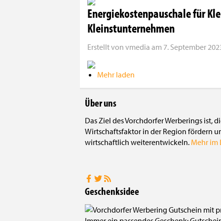
Energiekostenpauschale für Kle
Kleinstunternehmen
Erstellt von
vmedia
am
7. September 2023
Mehr laden
Über uns
Das Ziel des Vorchdorfer Werberings ist, 
Wirtschaftsfaktor in der Region fördern u
wirtschaftlich weiterentwickeln.
Mehr im L
Geschenksidee
Immer ein passendes Geschenk: Gutscheine