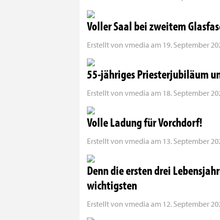
Voller Saal bei zweitem Glasfa
Erstellt von
vmedia
am
19. September 202
55-jähriges Priesterjubiläum un
Erstellt von
vmedia
am
18. September 202
Volle Ladung für Vorchdorf!
Erstellt von
vmedia
am
13. September 202
Denn die ersten drei Lebensjahr
wichtigsten
Erstellt von
vmedia
am
12. September 202