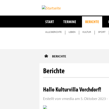
START
TERMINE
BERICHTE
ALLE BERICHTE
LEBEN
KULTUR
SPORT
Direkt
BERICHTE
zum
Inhalt
Berichte
Hallo Kulturvilla Vorchdorf!
Erstellt von
vmedia
am
5. Oktober 2023 -