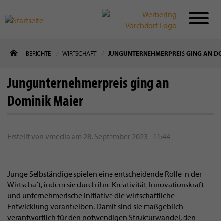
Direkt
BERICHTE
WIRTSCHAFT
JUNGUNTERNEHMERPREIS GING AN DO
zum
Inhalt
Jungunternehmerpreis ging an
Dominik Maier
Erstellt von
vmedia
am
28. September 2023 - 11:44
Junge Selbständige spielen eine entscheidende Rolle in der
Wirtschaft, indem sie durch ihre Kreativität, Innovationskraft
und unternehmerische Initiative die wirtschaftliche
Entwicklung vorantreiben. Damit sind sie maßgeblich
verantwortlich für den notwendigen Strukturwandel, den