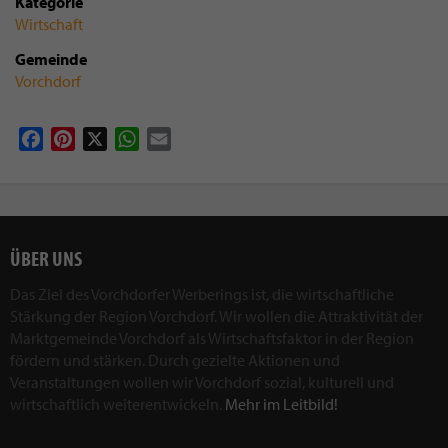
Kategorie
Wirtschaft
Gemeinde
Vorchdorf
Facebook
Pinterest
X
WhatsApp
Email
ÜBER UNS
Das Ziel des Vorchdorfer Werberings ist, die wirtschaftliche
Stärkung der Region Vorchdorf. Wir wollen die Attraktivität der
Marktgemeinde Vorchdorf als Wirtschaftsfaktor in der Region
fördern und stärken. Durch gezielte Aktionen und
Veranstaltungen wollen wir Vorchdorf sozial, kulturell und
wirtschaftlich weiterentwickeln.
Mehr im Leitbild!