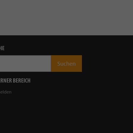
HE
ERNER BEREICH
elden