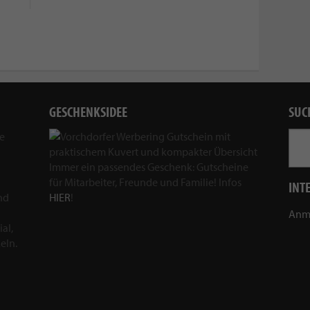
GESCHENKSIDEE
SUC
ie
Immer ein passendes Geschenk: Gutscheine
für Mitarbeiter, Freunde und Familie! Infos
INT
nd
HIER
!
Anm
al,
eln.