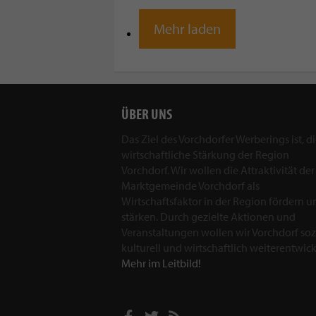
Mehr laden
ÜBER UNS
Das Ziel des Vorchdorfer Werberings ist, d
wirtschaftliche Stärkung der Region
Vorchdorf. Wir wollen die Attraktivität der
Marktgemeinde Vorchdorf als
Wirtschaftsfaktor in der Region fördern u
stärken. Durch gezielte Aktionen und
Veranstaltungen wollen wir Vorchdorf sozi
kulturell und wirtschaftlich weiterentwick
Mehr im Leitbild!