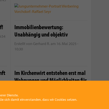
f!
Immobilienbewertung:
Unabhängig und objektiv
8:54
Erstellt von
Gerhard R.
am
16. Mai 2025 -
10:30
nft
Im Kirchenwirt entstehen erst mal
Wohnungen und Möglichkeiten für
9:19
Geschäftsflächen
erer Dienste.
Erstellt von
Gerhard R.
am
6. Mai 2025 - 8:24
ie sich damit einverstanden, dass wir Cookies setzen.