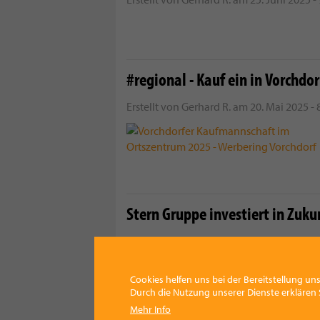
#regional - Kauf ein in Vorchdor
Erstellt von
Gerhard R.
am
20. Mai 2025 - 
Stern Gruppe investiert in Zuku
Erstellt von
Gerhard R.
am
13. Mai 2025 - 
Cookies helfen uns bei der Bereitstellung uns
Durch die Nutzung unserer Dienste erklären S
Mehr Info