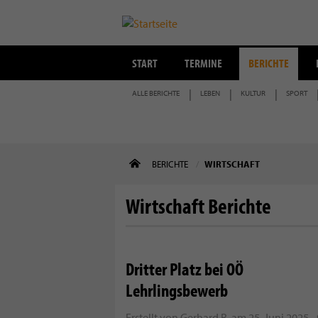
START
TERMINE
BERICHTE
ALLE BERICHTE
LEBEN
KULTUR
SPORT
Direkt
BERICHTE
WIRTSCHAFT
zum
Inhalt
Wirtschaft Berichte
Dritter Platz bei OÖ
Lehrlingsbewerb
Erstellt von
Gerhard R.
am
25. Juni 2025 -