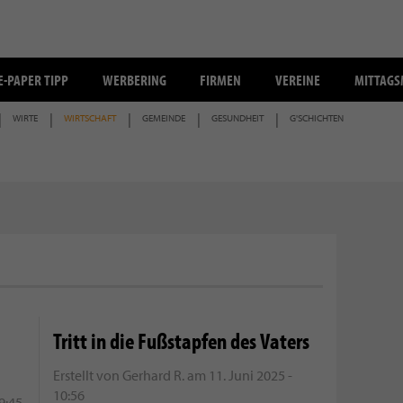
E-PAPER TIPP
WERBERING
FIRMEN
VEREINE
MITTAG
WIRTE
WIRTSCHAFT
GEMEINDE
GESUNDHEIT
G'SCHICHTEN
Tritt in die Fußstapfen des Vaters
Erstellt von
Gerhard R.
am
11. Juni 2025 -
10:56
 9:45