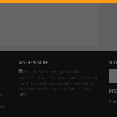
GESCHENKSIDEE
SUC
ie
Immer ein passendes Geschenk: Gutscheine
für Mitarbeiter, Freunde und Familie! Infos
INT
nd
HIER
!
Anm
al,
eln.