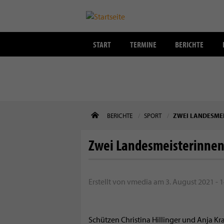
START
TERMINE
BERICHTE
Direkt
BERICHTE
SPORT
ZWEI LANDESME
zum
Inhalt
Zwei Landesmeisterinnen
Erstellt von
vmedia
am
3. August 2021 - 1
Schützen Christina Hillinger und Anja Kr