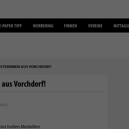
E-PAPER TIPP
WERBERING
FIRMEN
VEREINE
MITTAG
ISTERINNEN AUS VORCHDORF!
 aus Vorchdorf!
4:43
ainz holten Medaillen