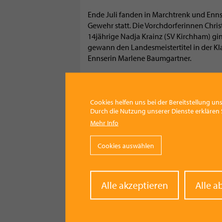
Ende Juli fanden in Marchtrenk und Enns
Gewehr statt. Die Vorchdorferinnen Christ
14jährige Nadja Krainz (SV Kirchham) gin
gewann den Landesmeistertitel in der Kl
Ennserin Marlene Baumgartner.
Einen Tag darauf hatte Krainz die Nase 
kniend/liegend/stehend holte sich die ÖS
Klasse, Bronze ging an Hillinger. Anja Kr
Cookies helfen uns bei der Bereitstellung uns
konnte auf Grund einer Verletzung heuer
Durch die Nutzung unserer Dienste erklären S
Mehr Info
EM-Erfahrung in Kroatien
Cookies auswählen
Bereits im Mai durften die Krainz-Schwe
kroatischen Osijek fand die EM statt un
Österreichischen Juniorenkader an den S
kleinen Finale für Luftgewehr „Team Jun
Withd
Alle akzeptieren
Alle a
ungarischen Rivalen ging. Anja Krainz v
conse
Bestleistung und konnte so ihre steigend
Kategorie