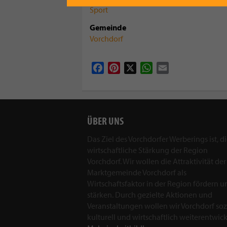
Sport
Gemeinde
Vorchdorf
Facebook
Pinterest
X
WhatsApp
Email
ÜBER UNS
Das Ziel des Vorchdorfer Werberings ist, d
wirtschaftliche Stärkung der Region
Vorchdorf. Wir wollen die Attraktivität der
Marktgemeinde Vorchdorf als
Wirtschaftsfaktor in der Region fördern u
stärken. Durch gezielte Aktionen und
Veranstaltungen wollen wir Vorchdorf sozi
kulturell und wirtschaftlich weiterentwick