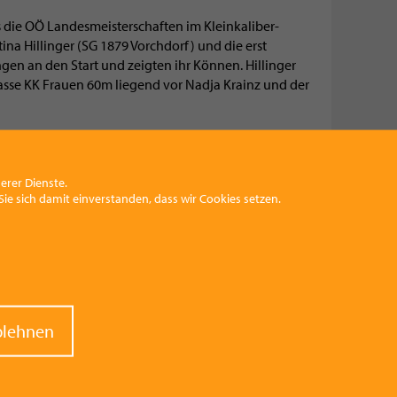
 die OÖ Landesmeisterschaften im Kleinkaliber-
ina Hillinger (SG 1879 Vorchdorf) und die erst
gen an den Start und zeigten ihr Können. Hillinger
asse KK Frauen 60m liegend vor Nadja Krainz und der
vorne. Im Wettbewerb 3x40 Schuss,
B-Kaderschützin den Landesmeistertitel in ihrer
ainz, ebenso eine erfolgreiche Schützin aus Vorchdorf
erer Dienste.
 nicht an den Landesmeisterschaften teilnehmen.
ie sich damit einverstanden, dass wir Cookies setzen.
stern internationale Wettbewerbsluft schnuppern. Im
d die beiden Vorchdorferinnen gingen mit dem
tart. Nadja kämpfte mit ihren Teamkolleginnen im
iorinnen“ um Bronze, das jedoch knapp an die
raw
blehnen
erbuchte im KK Bewerb 3x40 ihre persönliche
nt
e Form unter Beweis stellen.