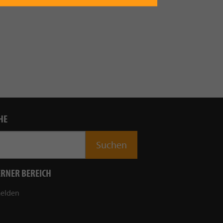
HE
ERNER BEREICH
elden