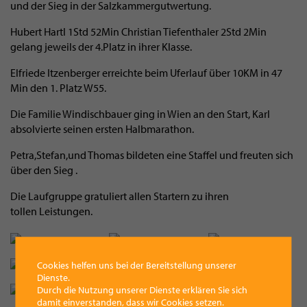
und der Sieg in der Salzkammergutwertung.
Hubert Hartl 1Std 52Min Christian Tiefenthaler 2Std 2Min
gelang jeweils der 4.Platz in ihrer Klasse.
Elfriede Itzenberger erreichte beim Uferlauf über 10KM in 47
Min den 1. Platz W55.
Die Familie Windischbauer ging in Wien an den Start, Karl
absolvierte seinen ersten Halbmarathon.
Petra,Stefan,und Thomas bildeten eine Staffel und freuten sich
über den Sieg .
Die Laufgruppe gratuliert allen Startern zu ihren
tollen Leistungen.
Cookies helfen uns bei der Bereitstellung unserer
Dienste.
Durch die Nutzung unserer Dienste erklären Sie sich
damit einverstanden, dass wir Cookies setzen.