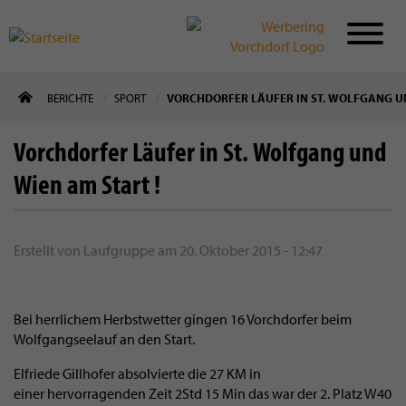
Direkt
BERICHTE
SPORT
VORCHDORFER LÄUFER IN ST. WOLFGANG UN
zum
Inhalt
Vorchdorfer Läufer in St. Wolfgang und
Wien am Start !
Erstellt von
Laufgruppe
am
20. Oktober 2015 - 12:47
Bei herrlichem Herbstwetter gingen 16 Vorchdorfer beim
Wolfgangseelauf an den Start.
Elfriede Gillhofer absolvierte die 27 KM in
einer hervorragenden Zeit 2Std 15 Min das war der 2. Platz W40