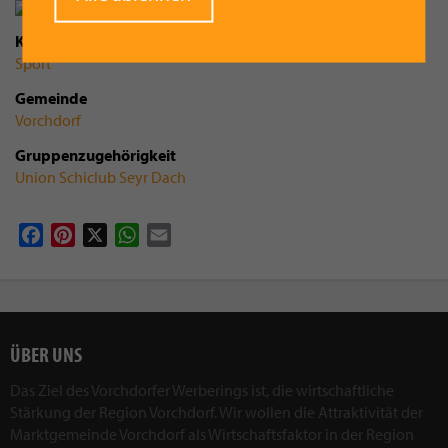
Kategorie
Sport
Gemeinde
Vorchdorf
Gruppenzugehörigkeit
Union Schiclub Seyr Dach
Facebook
Pinterest
X
WhatsApp
Email
ÜBER UNS
Das Ziel des Vorchdorfer Werberings ist, die wirtschaftliche
Stärkung der Region Vorchdorf. Wir wollen die Attraktivität der
Marktgemeinde Vorchdorf als Wirtschaftsfaktor in der Region