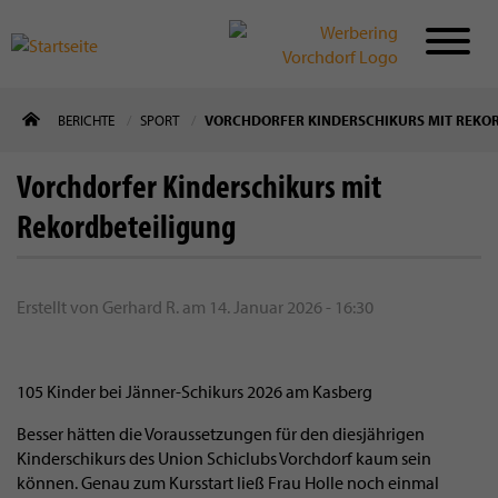
Direkt
BERICHTE
SPORT
VORCHDORFER KINDERSCHIKURS MIT REKO
zum
Inhalt
Vorchdorfer Kinderschikurs mit
Rekordbeteiligung
Erstellt von
Gerhard R.
am
14. Januar 2026 - 16:30
105 Kinder bei Jänner-Schikurs 2026 am Kasberg
Besser hätten die Voraussetzungen für den diesjährigen
Kinderschikurs des Union Schiclubs Vorchdorf kaum sein
können. Genau zum Kursstart ließ Frau Holle noch einmal