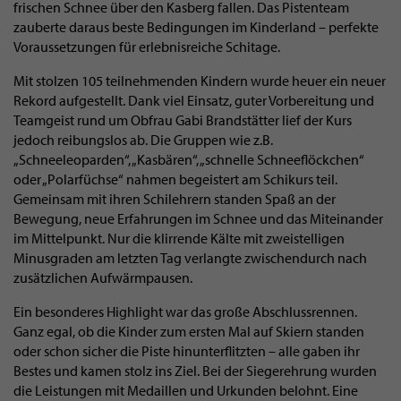
frischen Schnee über den Kasberg fallen. Das Pistenteam
zauberte daraus beste Bedingungen im Kinderland – perfekte
Voraussetzungen für erlebnisreiche Schitage.
Mit stolzen 105 teilnehmenden Kindern wurde heuer ein neuer
Rekord aufgestellt. Dank viel Einsatz, guter Vorbereitung und
Teamgeist rund um Obfrau Gabi Brandstätter lief der Kurs
jedoch reibungslos ab. Die Gruppen wie z.B.
„Schneeleoparden“, „Kasbären“, „schnelle Schneeflöckchen“
oder „Polarfüchse“ nahmen begeistert am Schikurs teil.
Gemeinsam mit ihren Schilehrern standen Spaß an der
Bewegung, neue Erfahrungen im Schnee und das Miteinander
im Mittelpunkt. Nur die klirrende Kälte mit zweistelligen
Minusgraden am letzten Tag verlangte zwischendurch nach
zusätzlichen Aufwärmpausen.
Ein besonderes Highlight war das große Abschlussrennen.
Ganz egal, ob die Kinder zum ersten Mal auf Skiern standen
oder schon sicher die Piste hinunterflitzten – alle gaben ihr
Bestes und kamen stolz ins Ziel. Bei der Siegerehrung wurden
die Leistungen mit Medaillen und Urkunden belohnt. Eine