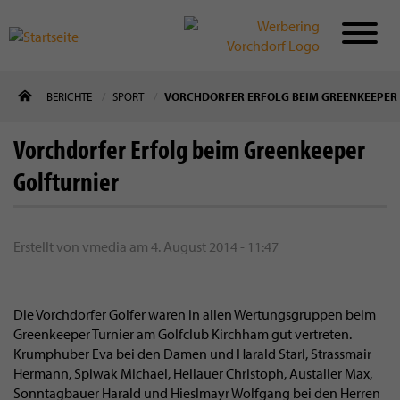
Direkt
BERICHTE
SPORT
VORCHDORFER ERFOLG BEIM GREENKEEPER
zum
Inhalt
Vorchdorfer Erfolg beim Greenkeeper
Golfturnier
Erstellt von
vmedia
am
4. August 2014 - 11:47
Die Vorchdorfer Golfer waren in allen Wertungsgruppen beim
Greenkeeper Turnier am Golfclub Kirchham gut vertreten.
Krumphuber Eva bei den Damen und Harald Starl, Strassmair
Hermann, Spiwak Michael, Hellauer Christoph, Austaller Max,
Sonntagbauer Harald und Hieslmayr Wolfgang bei den Herren