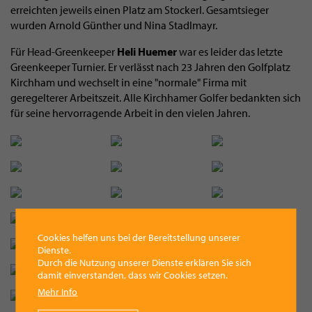
erreichten jeweils einen Platz am Stockerl. Gesamtsieger
wurden Arnold Günther und Nina Stadlmayr.
Für Head-Greenkeeper
Heli Huemer
war es leider das letzte
Greenkeeper Turnier. Er verlässt nach 23 Jahren den Golfplatz
Kirchham und wechselt in eine "normale" Firma mit
geregelterer Arbeitszeit. Alle Kirchhamer Golfer bedankten sich
für seine hervorragende Arbeit in den vielen Jahren.
Cookies helfen uns bei der Bereitstellung unserer
Dienste.
Durch die Nutzung unserer Dienste erklären Sie sich
damit einverstanden, dass wir Cookies setzen.
Mehr Info