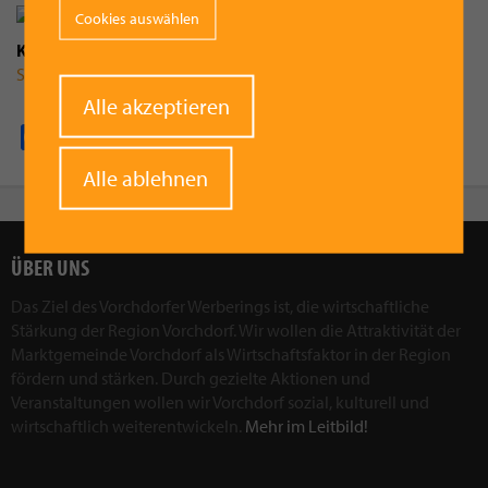
Cookies auswählen
Kategorie
Sport
Withdraw
Alle akzeptieren
consent
Facebook
Pinterest
X
WhatsApp
Email
Alle ablehnen
ÜBER UNS
Das Ziel des Vorchdorfer Werberings ist, die wirtschaftliche
Stärkung der Region Vorchdorf. Wir wollen die Attraktivität der
Marktgemeinde Vorchdorf als Wirtschaftsfaktor in der Region
fördern und stärken. Durch gezielte Aktionen und
Veranstaltungen wollen wir Vorchdorf sozial, kulturell und
wirtschaftlich weiterentwickeln.
Mehr im Leitbild!