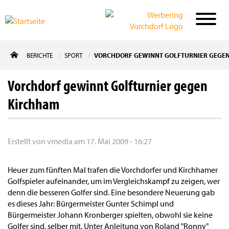
Direkt
BERICHTE
SPORT
VORCHDORF GEWINNT GOLFTURNIER GEGE
zum
Inhalt
Vorchdorf gewinnt Golfturnier gegen
Kirchham
Erstellt von
vmedia
am
17. Mai 2009 - 16:27
Heuer zum fünften Mal trafen die Vorchdorfer und Kirchhamer
Golfspieler aufeinander, um im Vergleichskampf zu zeigen, wer
denn die besseren Golfer sind. Eine besondere Neuerung gab
es dieses Jahr: Bürgermeister Gunter Schimpl und
Bürgermeister Johann Kronberger spielten, obwohl sie keine
Golfer sind, selber mit. Unter Anleitung von Roland "Ronny"