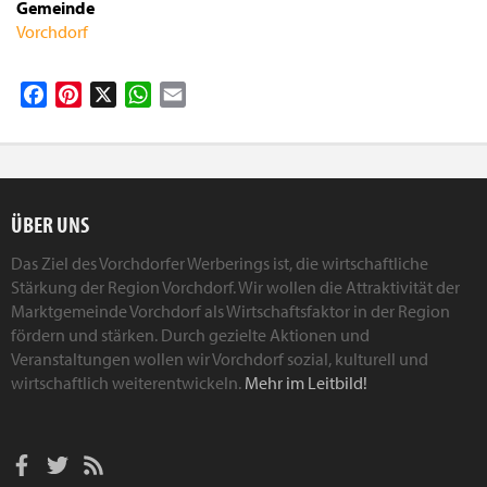
Gemeinde
Vorchdorf
Facebook
Pinterest
X
WhatsApp
Email
ÜBER UNS
Das Ziel des Vorchdorfer Werberings ist, die wirtschaftliche
Stärkung der Region Vorchdorf. Wir wollen die Attraktivität der
Marktgemeinde Vorchdorf als Wirtschaftsfaktor in der Region
fördern und stärken. Durch gezielte Aktionen und
Veranstaltungen wollen wir Vorchdorf sozial, kulturell und
wirtschaftlich weiterentwickeln.
Mehr im Leitbild!