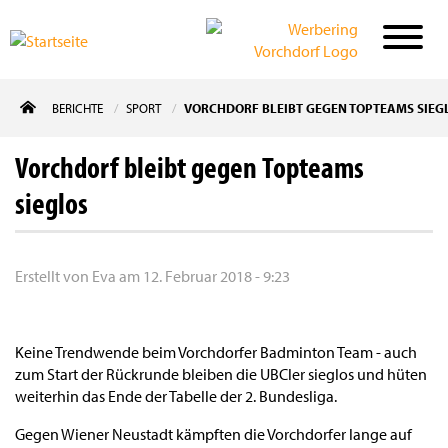
Direkt
BERICHTE
SPORT
VORCHDORF BLEIBT GEGEN TOPTEAMS SIEG
zum
Inhalt
Vorchdorf bleibt gegen Topteams
sieglos
Erstellt von
Eva
am
12. Februar 2018 - 9:23
Keine Trendwende beim Vorchdorfer Badminton Team - auch
zum Start der Rückrunde bleiben die UBCler sieglos und hüten
weiterhin das Ende der Tabelle der 2. Bundesliga.
Gegen Wiener Neustadt kämpften die Vorchdorfer lange auf