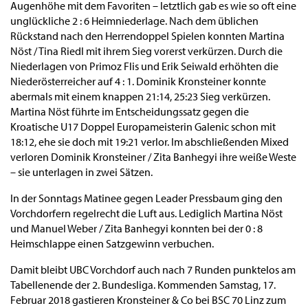
Augenhöhe mit dem Favoriten – letztlich gab es wie so oft eine
unglückliche 2 : 6 Heimniederlage. Nach dem üblichen
Rückstand nach den Herrendoppel Spielen konnten Martina
Nöst / Tina Riedl mit ihrem Sieg vorerst verkürzen. Durch die
Niederlagen von Primoz Flis und Erik Seiwald erhöhten die
Niederösterreicher auf 4 : 1. Dominik Kronsteiner konnte
abermals mit einem knappen 21:14, 25:23 Sieg verkürzen.
Martina Nöst führte im Entscheidungssatz gegen die
Kroatische U17 Doppel Europameisterin Galenic schon mit
18:12, ehe sie doch mit 19:21 verlor. Im abschließenden Mixed
verloren Dominik Kronsteiner / Zita Banhegyi ihre weiße Weste
– sie unterlagen in zwei Sätzen.
In der Sonntags Matinee gegen Leader Pressbaum ging den
Vorchdorfern regelrecht die Luft aus. Lediglich Martina Nöst
und Manuel Weber / Zita Banhegyi konnten bei der 0 : 8
Heimschlappe einen Satzgewinn verbuchen.
Damit bleibt UBC Vorchdorf auch nach 7 Runden punktelos am
Tabellenende der 2. Bundesliga. Kommenden Samstag, 17.
Februar 2018 gastieren Kronsteiner & Co bei BSC 70 Linz zum