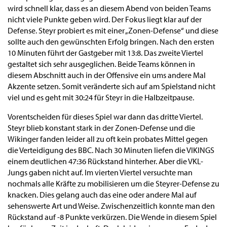
wird schnell klar, dass es an diesem Abend von beiden Teams
nicht viele Punkte geben wird. Der Fokus liegt klar auf der
Defense. Steyr probiert es mit einer „Zonen-Defense“ und diese
sollte auch den gewünschten Erfolg bringen. Nach den ersten
10 Minuten führt der Gastgeber mit 13:8. Das zweite Viertel
gestaltet sich sehr ausgeglichen. Beide Teams können in
diesem Abschnitt auch in der Offensive ein ums andere Mal
Akzente setzen. Somit veränderte sich auf am Spielstand nicht
viel und es geht mit 30:24 für Steyr in die Halbzeitpause.
Vorentscheiden für dieses Spiel war dann das dritte Viertel.
Steyr blieb konstant stark in der Zonen-Defense und die
Wikinger fanden leider all zu oft kein probates Mittel gegen
die Verteidigung des BBC. Nach 30 Minuten liefen die VIKINGS
einem deutlichen 47:36 Rückstand hinterher. Aber die VKL-
Jungs gaben nicht auf. Im vierten Viertel versuchte man
nochmals alle Kräfte zu mobilisieren um die Steyrer-Defense zu
knacken. Dies gelang auch das eine oder andere Mal auf
sehenswerte Art und Weise. Zwischenzeitlich konnte man den
Rückstand auf -8 Punkte verkürzen. Die Wende in diesem Spiel