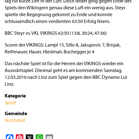
lag für kurze Zeit in der Luft. Doch leider ging gegen Ende des
Spiels den Wikingern genau diese Luft ein wenig aus. Steyr
spielte die Begegnung gekonnt zu Ende und konnte
schlussendlich einen verdienten 63:50 Erfolg feiern.
BBC Steyr vs. VKL VIKINGS 63:50 (13:8, 30:24, 47:36)
Scorer der VIKINGS: Lampl 15, Sillo 8, Jakupovic 7, Brnjak,
Reifenauer, Hauer, Hieslmair, Buchegger je 4
Das nächste Spiel ist für die Herren der VIKINGS wieder ein
Auswärtsspiel. Diesmal geht es am kommenden Samstag,
12.03.2016 nach Linz zum Spiel gegen den BBC Dynamo Lui
Linz.
Kategorie
Sport
Gemeinde
Vorchdorf
Facebook
Pinterest
X
WhatsApp
Email