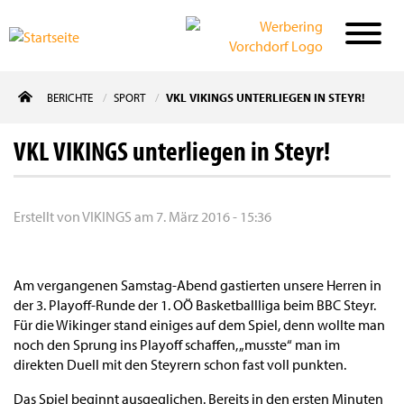
Direkt
BERICHTE
SPORT
VKL VIKINGS UNTERLIEGEN IN STEYR!
zum
Inhalt
VKL VIKINGS unterliegen in Steyr!
Erstellt von
VIKINGS
am
7. März 2016 - 15:36
Am vergangenen Samstag-Abend gastierten unsere Herren in
der 3. Playoff-Runde der 1. OÖ Basketballliga beim BBC Steyr.
Für die Wikinger stand einiges auf dem Spiel, denn wollte man
noch den Sprung ins Playoff schaffen, „musste“ man im
direkten Duell mit den Steyrern schon fast voll punkten.
Das Spiel beginnt ausgeglichen. Bereits in den ersten Minuten