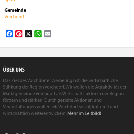
Gemeinde
Vorchdorf
Facebook
Pinterest
X
WhatsApp
Email
ÜBER UNS
Das Ziel des Vorchdorfer Werberings ist, die wirtschaftliche
Stärkung der Region Vorchdorf. Wir wollen die Attraktivität der
Marktgemeinde Vorchdorf als Wirtschaftsfaktor in der Region
fördern und stärken. Durch gezielte Aktionen und
Veranstaltungen wollen wir Vorchdorf sozial, kulturell und
wirtschaftlich weiterentwickeln.
Mehr im Leitbild!