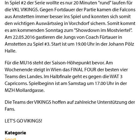
In Spiel #2 der Serie wollte es nur 20 Minuten "rund" laufen für
die VKL VIKINGS. Gegen Fortdauer der Partie kamen die Falcons
aus Amstetten immer besser ins Spiel und konnten sich somit
den wichtigen Auswärtssieg in Vorchdorf sichern. Somit kommt
es am kommenden Sonntag zum "Showdown im Mostviertel".
Am 22.05.2016 gastieren die Jungs von Coach Fürtauer in
Amstetten zu Spiel #3. Start ist um 19.00 Uhr in der Johann Pölz
Halle.
Für die MU16 steht der Saison-Höhepunkt bevor. Am
Wochenende steigt in Wien das FINAL FOUR der besten vier
Teams des Landes. Im Halbfinale geht es gegen die WAT 3
Capricorns. Spielbeginn ist am Samstag um 17.00 Uhr in der
MZH Mollardgasse.
Die Teams der VIKINGS hoffen auf zahlreiche Unterstützung der
Fans.
LET'S GO VIKINGS!
Kategorie
Sport