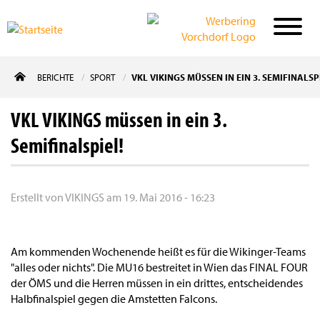
Direkt
BERICHTE
SPORT
VKL VIKINGS MÜSSEN IN EIN 3. SEMIFINALSP
zum
Inhalt
VKL VIKINGS müssen in ein 3.
Semifinalspiel!
Erstellt von
VIKINGS
am
19. Mai 2016 - 16:23
Am kommenden Wochenende heißt es für die Wikinger-Teams
"alles oder nichts". Die MU16 bestreitet in Wien das FINAL FOUR
der ÖMS und die Herren müssen in ein drittes, entscheidendes
Halbfinalspiel gegen die Amstetten Falcons.