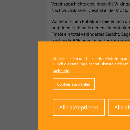
Vereinsgeschichte gewinnen die Wikinger 
Nachwuchsklasse. Diesmal in der MU16.
Vor heimischen Publikum spielen sich d
holprigen Halbfinale gegen einen stark
Finale ein total verändertes Gesicht. G
spielen die Wikinger ihr bestes Saisonspi
Laakirchen wachsen die jungen Spieler im
in der zweiten Halbzeit überragendes Te
Cookies helfen uns bei der Bereitstellung uns
Wiener in den gesamten 40 Spielminuten
Durch die Nutzung unserer Dienste erklären S
83:65 Erfolg auf der Anzeigentafel und d
Mehr Info
Österreichische Meister in der MU16. I
Wikinger Elvir Jakupovic zum wertvollst
Cookies auswählen
An beiden Tagen zeigten sich aber nicht 
Organisatoren und Helfer von ihrer beste
und freundlicher Veranstalter eines Top-
Withd
Alle akzeptieren
Alle a
conse
LET'S GO VIKINGS!
Kategorie