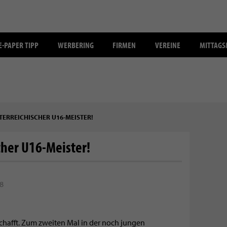
E-PAPER TIPP
WERBERING
FIRMEN
VEREINE
MITTAG
TERREICHISCHER U16-MEISTER!
cher U16-Meister!
38
chafft. Zum zweiten Mal in der noch jungen