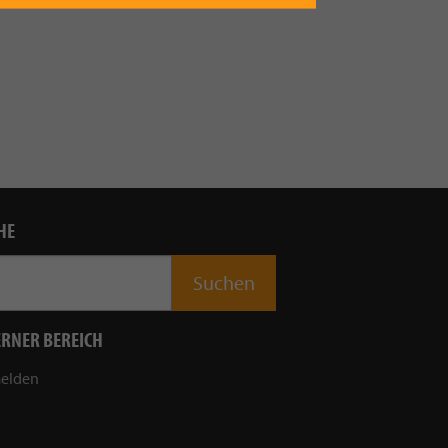
HE
ERNER BEREICH
elden