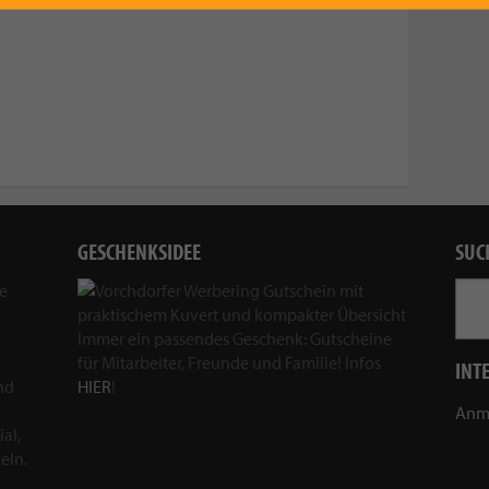
GESCHENKSIDEE
SUC
ie
Immer ein passendes Geschenk: Gutscheine
für Mitarbeiter, Freunde und Familie! Infos
INT
nd
HIER
!
Anm
al,
eln.