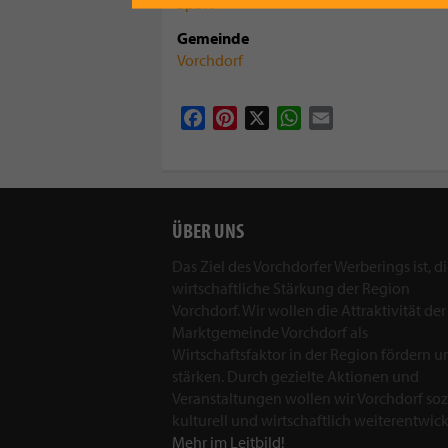
Sport
Gemeinde
Vorchdorf
Facebook
Pinterest
X
WhatsApp
Email
ÜBER UNS
Das Ziel des Vorchdorfer Werberings ist, d
wirtschaftliche Stärkung der Region
Vorchdorf. Wir wollen die Attraktivität der
Marktgemeinde Vorchdorf als
Wirtschaftsfaktor in der Region fördern u
stärken. Durch gezielte Aktionen und
Veranstaltungen wollen wir Vorchdorf sozi
kulturell und wirtschaftlich weiterentwick
Mehr im Leitbild!