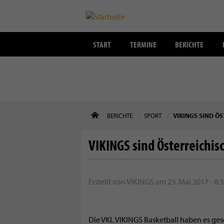
START
TERMINE
BERICHTE
Direkt
BERICHTE
SPORT
VIKINGS SIND ÖS
zum
Inhalt
VIKINGS sind Österreichis
Erstellt von
VIKINGS
am
23. Mai 2017 - 8:
Die VKL VIKINGS Basketball haben es ges