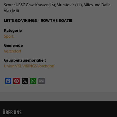
Scorer UBSC Graz: Krasser (15), Muratovic (11), Miles und Dalla-
Via (je 6)
LET’S GO VIKINGS – ROW THE BOAT!!!
Kategorie
Sport
Gemeinde
Vorchdorf
Gruppenzugehörigkeit
Union VKL VIKINGS Vorchdorf
Facebook
Pinterest
X
WhatsApp
Email
ÜBER UNS