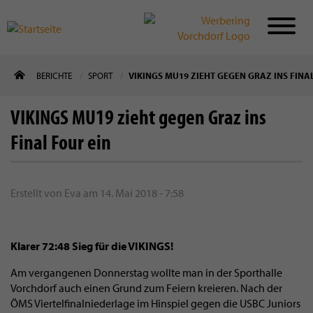
Direkt
BERICHTE
SPORT
VIKINGS MU19 ZIEHT GEGEN GRAZ INS FINA
zum
Inhalt
VIKINGS MU19 zieht gegen Graz ins
Final Four ein
Erstellt von
Eva
am
14. Mai 2018 - 7:58
Klarer 72:48 Sieg für die VIKINGS!
Am vergangenen Donnerstag wollte man in der Sporthalle
Vorchdorf auch einen Grund zum Feiern kreieren. Nach der
ÖMS Viertelfinalniederlage im Hinspiel gegen die USBC Juniors