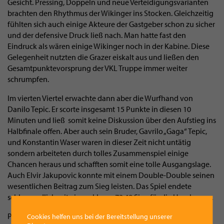
Gesicht. Pressing, Doppeln und neue Verteidigungsvarianten
brachten den Rhythmus der Wikinger ins Stocken. Gleichzeitig
fühlten sich auch einige Akteure der Gastgeber schon zu sicher
und der defensive Druck ließ nach. Man hatte fast den
Eindruck als wären einige Wikinger noch in der Kabine. Diese
Gelegenheit nutzten die Grazer eiskalt aus und ließen den
Gesamtpunktevorsprung der VKL Truppe immer weiter
schrumpfen.
Im vierten Viertel erwachte dann aber die Wurfhand von
Danilo Tepic. Er scorte insgesamt 15 Punkte in diesen 10
Minuten und ließ somit keine Diskussion über den Aufstieg ins
Halbfinale offen. Aber auch sein Bruder, Gavrilo „Gaga“ Tepic,
und Konstantin Waser waren in dieser Zeit nicht untätig
sondern arbeiteten durch tolles Zusammenspiel einige
Chancen heraus und schafften somit eine tolle Ausgangslage.
Auch Elvir Jakupovic konnte mit einem Double-Double seinen
wesentlichen Beitrag zum Sieg leisten. Das Spiel endete
schlussendlich mit einem klaren 72:48 Sieg für die Hausherren.
Paul Filzmoser (Headcoach VKL Vikings): „Ich habe nach 5
Cookies helfen uns bei der Bereitstellung unserer