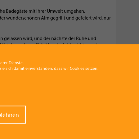
che Badegäste mit ihrer Umwelt umgehen.
r wunderschönen Alm gegrillt und gefeiert wird, nur
gen gelassen wird, und der nächste der Ruhe und
ist der anderen fällt. Man darf sich nicht wundern
bgesperrt wird.
erer Dienste.
ie sich damit einverstanden, dass wir Cookies setzen.
raw
blehnen
nt