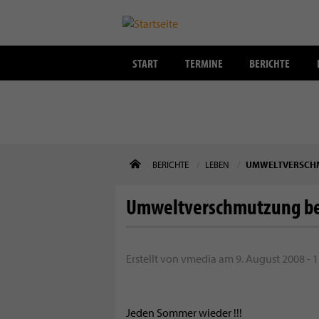
START
TERMINE
BERICHTE
Direkt
BERICHTE
LEBEN
UMWELTVERSCHM
zum
Inhalt
Umweltverschmutzung be
Erstellt von
vmedia
am
9. August 2008 - 1
Jeden Sommer wieder !!!