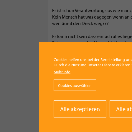
Es ist schon Verantwortungslos wie man
Kein Mensch hat was dagegen wenn an de
wer räumt den Dreck weg???
Es kann nicht sein dass einfach alles lie
Entspannung an der Alm sucht über den M
wenn so mancher Badeplatz an der Alm a
Cookies helfen uns bei der Bereitstellung uns
Bitte nehmt euren Mist wieder mit!!!!
Durch die Nutzung unserer Dienste erklären S
Mehr Info
Cookies auswählen
Kategorie
Leben
Withd
Alle akzeptieren
Alle a
conse
Facebook
Pinterest
X
WhatsApp
Email