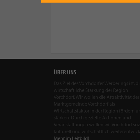
ÜBER UNS
Das Ziel des Vorchdorfer Werberings ist, d
wirtschaftliche Stärkung der Region
Vorchdorf. Wir wollen die Attraktivität der
Marktgemeinde Vorchdorf als
Wirtschaftsfaktor in der Region fördern u
stärken. Durch gezielte Aktionen und
Veranstaltungen wollen wir Vorchdorf sozi
kulturell und wirtschaftlich weiterentwick
Mehr im Leitbild!