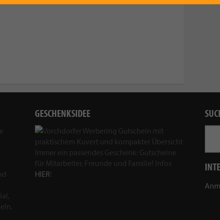
GESCHENKSIDEE
SUC
ie
Immer ein passendes Geschenk: Gutscheine
für Mitarbeiter, Freunde und Familie! Infos
INT
nd
HIER
!
Anm
al,
eln.