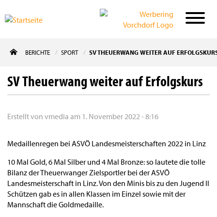
Direkt
BERICHTE
SPORT
SV THEUERWANG WEITER AUF ERFOLGSKUR
zum
Inhalt
SV Theuerwang weiter auf Erfolgskurs
Erstellt von
vmedia
am
1. November 2022 - 8:16
Medaillenregen bei ASVÖ Landesmeisterschaften 2022 in Linz
10 Mal Gold, 6 Mal Silber und 4 Mal Bronze: so lautete die tolle
Bilanz der Theuerwanger Zielsportler bei der ASVÖ
Landesmeisterschaft in Linz. Von den Minis bis zu den Jugend II
Schützen gab es in allen Klassen im Einzel sowie mit der
Mannschaft die Goldmedaille.