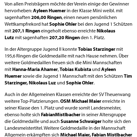
Von allen Preisträgern möchte der Verein einige der Gewinner
hervorheben:
Ayleen Huemer
in der Klasse Mini weibl. mit
sagenhaften
206,00 Ringen
, einen neuen persönlichen
Wettkampfrekord hat
Sophie Ohler
bei den Jugend 1 Schützen
mit
207,1 Ringen
eingeholt ebenso erreichte
Nikolaus
Lutz
mit sagenhaften
207,20 Ringen
den 1. Platz.
In der Altergruppe Jugend II konnte
Tobias Starzinger
mit
195,6 Ringen die Goldmedaille mit nach Hause nehmen. Über
weitere Goldmedaillen freuen sich die Mini Mannschaften
mit
Hanna-Maria Ahamer
,
Tobias Kubista
und
Ayleen
Huemer
sowie die Jugend 1 Mannschaft mit den Schützen
Tim
Starzinger, Nikolaus Luz
und
Sophie Ohler
.
Auch in der Allgemeinen Klassen erreichte der SV Theuerwang
weitere Top-Platzierungen.
OSM Michael Maier
erreichte in
seiner Klasse den 1. Platz und wurde somit Landesmeister,
ebenso holte sich
Fabian
Mistlbacher
in seiner Altersgruppe
die Goldmedaille und auch
Susanne Schwaiger
holte sich den
Landesmeistertitel. Weitere Goldmedaille in der Mannschaft
Allgemein erkämpften sich
Michael Maier, Fabian
Mistlbacher