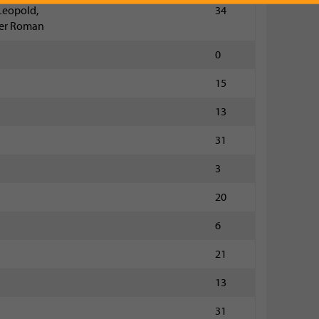
Leopold,
34
ger Roman
0
15
13
31
3
20
6
21
13
31