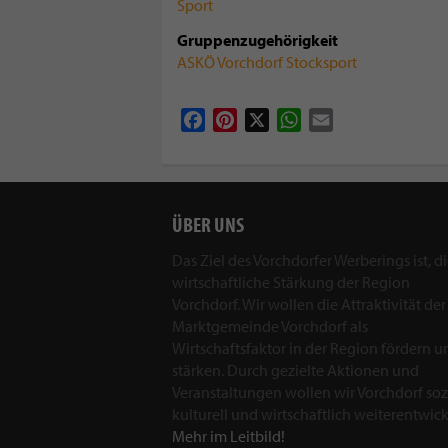
Sport
Gruppenzugehörigkeit
ASKÖ Vorchdorf Stocksport
Facebook
Pinterest
X
WhatsApp
Email
ÜBER UNS
Das Ziel des Vorchdorfer Werberings ist, d
wirtschaftliche Stärkung der Region
Vorchdorf. Wir wollen die Attraktivität der
Marktgemeinde Vorchdorf als
Wirtschaftsfaktor in der Region fördern u
stärken. Durch gezielte Aktionen und
Veranstaltungen wollen wir Vorchdorf sozi
kulturell und wirtschaftlich weiterentwick
Mehr im Leitbild!