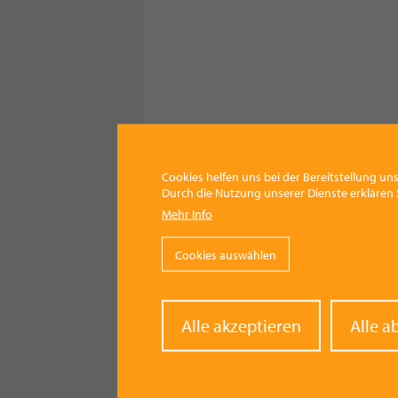
Cookies helfen uns bei der Bereitstellung uns
Durch die Nutzung unserer Dienste erklären S
Mehr Info
Cookies auswählen
Withd
Alle akzeptieren
Alle a
conse
Roith 3 (Wimmer Rudi)