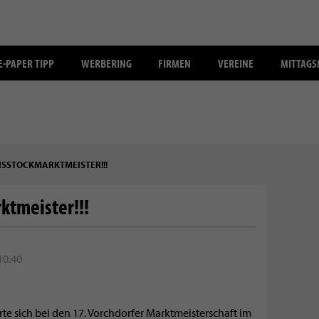
E-PAPER TIPP
WERBERING
FIRMEN
VEREINE
MITTAG
EISSTOCKMARKTMEISTER!!!
ktmeister!!!
10:40
te sich bei den 17. Vorchdorfer Marktmeisterschaft im