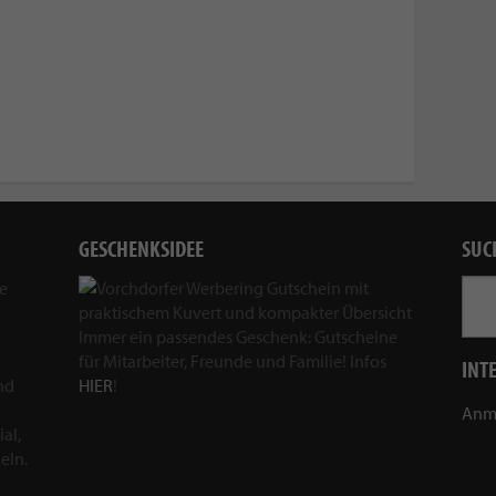
GESCHENKSIDEE
SUC
ie
Immer ein passendes Geschenk: Gutscheine
für Mitarbeiter, Freunde und Familie! Infos
INT
nd
HIER
!
Anm
al,
eln.