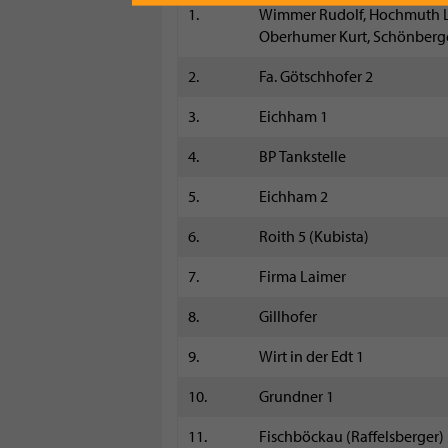
1.
Wimmer Rudolf, Hochmuth 
Oberhumer Kurt, Schönber
2.
Fa. Götschhofer 2
3.
Eichham 1
4.
BP Tankstelle
5.
Eichham 2
6.
Roith 5 (Kubista)
7.
Firma Laimer
8.
Gillhofer
9.
Wirt in der Edt 1
10.
Grundner 1
11.
Fischböckau (Raffelsberger)