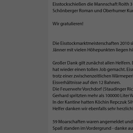
Eisstockschießen die Mannschaft Roith
Schönberger Roman und Oberhumer Kurt 
Wir gratulieren!
Die Eisstockmarktmeisterschaften 2010 sin
Jänner mit vielen Höhepunkten liegen hi
Großer Dank gilt zunächst allen Helfern.
hat wieder einen tollen Job gemacht. E
trotz einer zwischenzeitlichen Wärmepe
Eisverhältnisse auf den 12 Bahnen.
Die Feuerwehr Vorchdorf (Staudinger Ric
Gerhard spritzten mehr als 100000 Liter 
In der Kantine hatten Köchin Repczuk Silv
Helfer danken wir ebenfalls sehr herzlich!
59 Moarschaften waren angemeldet und 
Spaß standen im Vordergrund - danke au