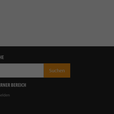
HE
ERNER BEREICH
elden