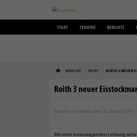
START
TERMINE
BERICHTE
Direkt
BERICHTE
SPORT
ROITH 3 NEUER 
zum
Inhalt
Roith 3 neuer Eisstockmar
Erstellt von
vmedia
am
11. Januar 2010 - 
Mit einer herausragenden Leistung sicher