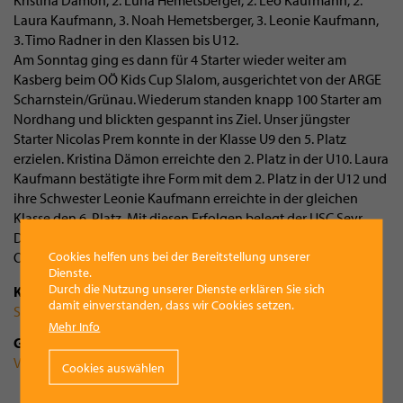
Kristina Dämon, 2. Luna Hemetsberger, 2. Leo Kaufmann, 2.
Laura Kaufmann, 3. Noah Hemetsberger, 3. Leonie Kaufmann,
3. Timo Radner in den Klassen bis U12.
Am Sonntag ging es dann für 4 Starter wieder weiter am
Kasberg beim OÖ Kids Cup Slalom, ausgerichtet von der ARGE
Scharnstein/Grünau. Wiederum standen knapp 100 Starter am
Nordhang und blickten gespannt ins Ziel. Unser jüngster
Starter Nicolas Prem konnte in der Klasse U9 den 5. Platz
erzielen. Kristina Dämon erreichte den 2. Platz in der U10. Laura
Kaufmann bestätigte ihre Form mit dem 2. Platz in der U12 und
ihre Schwester Leonie Kaufmann erreichte in der gleichen
Klasse den 6. Platz. Mit diesen Erfolgen belegt der USC Seyr
Dach Vorchdorf derzeit den 6. Platz in der Vereinswertung des
Cookies helfen uns bei der Bereitstellung unserer
OÖ Kids Cups.
Dienste.
Durch die Nutzung unserer Dienste erklären Sie sich
Kategorie
damit einverstanden, dass wir Cookies setzen.
Sport
Mehr Info
Gemeinde
Vorchdorf
Cookies auswählen