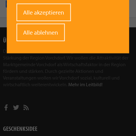
Facebook
Pinterest
X
WhatsApp
Email
Withdraw
Alle akzeptieren
consent
Alle ablehnen
ÜBER UNS
Das Ziel des Vorchdorfer Werberings ist, die wirtschaftliche
Stärkung der Region Vorchdorf. Wir wollen die Attraktivität der
Marktgemeinde Vorchdorf als Wirtschaftsfaktor in der Region
fördern und stärken. Durch gezielte Aktionen und
Veranstaltungen wollen wir Vorchdorf sozial, kulturell und
wirtschaftlich weiterentwickeln.
Mehr im Leitbild!
GESCHENKSIDEE