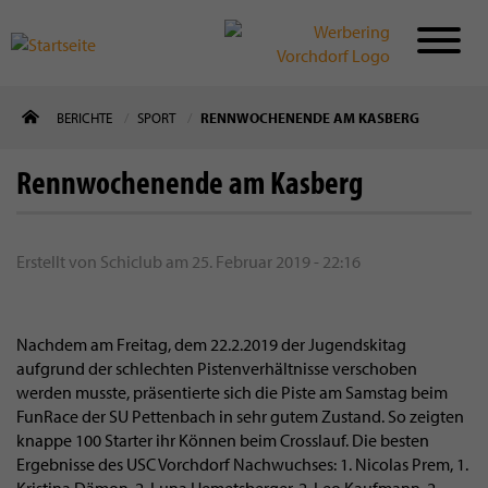
Direkt
BERICHTE
SPORT
RENNWOCHENENDE AM KASBERG
zum
Inhalt
Rennwochenende am Kasberg
Erstellt von
Schiclub
am
25. Februar 2019 - 22:16
Nachdem am Freitag, dem 22.2.2019 der Jugendskitag
aufgrund der schlechten Pistenverhältnisse verschoben
werden musste, präsentierte sich die Piste am Samstag beim
FunRace der SU Pettenbach in sehr gutem Zustand. So zeigten
knappe 100 Starter ihr Können beim Crosslauf. Die besten
Ergebnisse des USC Vorchdorf Nachwuchses: 1. Nicolas Prem, 1.