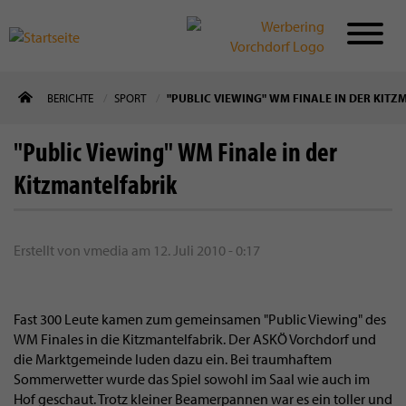
Direkt
BERICHTE
SPORT
"PUBLIC VIEWING" WM FINALE IN DER KIT
zum
Inhalt
"Public Viewing" WM Finale in der
Kitzmantelfabrik
Erstellt von
vmedia
am
12. Juli 2010 - 0:17
Fast 300 Leute kamen zum gemeinsamen "Public Viewing" des
WM Finales in die Kitzmantelfabrik. Der ASKÖ Vorchdorf und
die Marktgemeinde luden dazu ein. Bei traumhaftem
Sommerwetter wurde das Spiel sowohl im Saal wie auch im
Hof geschaut. Trotz kleiner Beamerpannen war es ein toller und