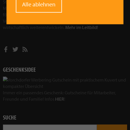
Stärkung der Region Vorchdorf. Wir wollen die Attraktivität der
Alle ablehnen
Marktgemeinde Vorchdorf als Wirtschaftsfaktor in der Region
fördern und stärken. Durch gezielte Aktionen und
Veranstaltungen wollen wir Vorchdorf sozial, kulturell und
wirtschaftlich weiterentwickeln.
Mehr im Leitbild!
GESCHENKSIDEE
Immer ein passendes Geschenk: Gutscheine für Mitarbeiter,
Freunde und Familie! Infos
HIER
!
SUCHE