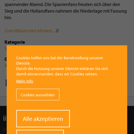
spannender Abend. Die Spanienfans freuten sich über den
Sieg und die Hollandfans nahmen die Niederlage mit Fassung
hin.
Zum Album hier klicken...
//
Kategorie
Sport
Cookies helfen uns bei der Bereitstellung unserer
Gruppenzugehörigkeit
Dienste.
ASKÖ Vorchdorf, Sektion Fußball
Durch die Nutzung unserer Dienste erklären Sie sich
damit einverstanden, dass wir Cookies setzen.
Mehr Info
Facebook
Pinterest
X
WhatsApp
Email
Cookies auswählen
Withdraw
ÜBER UNS
Alle akzeptieren
consent
Das Ziel des Vorchdorfer Werberings ist, die wirtschaftliche