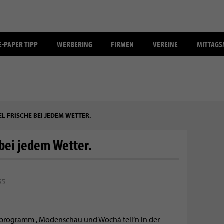
E-PAPER TIPP
WERBERING
FIRMEN
VEREINE
MITTAG
EL FRISCHE BEI JEDEM WETTER.
 bei jedem Wetter.
55
erprogramm , Modenschau und Wochá teil‘n in der