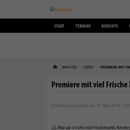
START
TERMINE
BERICHTE
Direkt
BERICHTE
LEBEN
PREMIERE MIT VI
zum
Inhalt
Premiere mit viel Frische
Erstellt von
vmedia
am
15. Mai 2019 - 10:
22. Mai ab 14 Uhr mit Frischmarkt, Kind