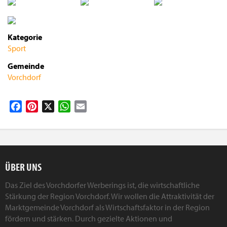
Kategorie
Sport
Gemeinde
Vorchdorf
Facebook
Pinterest
X
WhatsApp
Email
ÜBER UNS
Das Ziel des Vorchdorfer Werberings ist, die wirtschaftliche
Stärkung der Region Vorchdorf. Wir wollen die Attraktivität der
Marktgemeinde Vorchdorf als Wirtschaftsfaktor in der Region
fördern und stärken. Durch gezielte Aktionen und