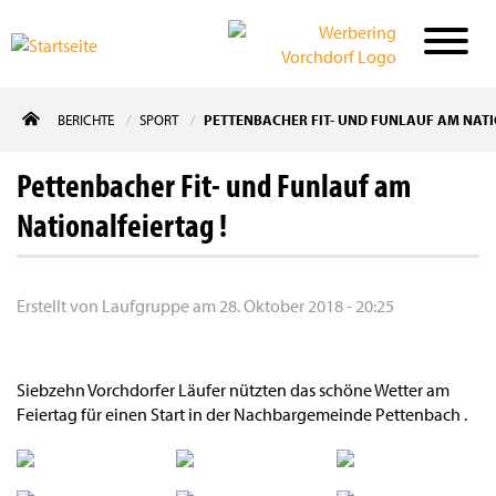
Direkt
BERICHTE
SPORT
PETTENBACHER FIT- UND FUNLAUF AM NATI
zum
Inhalt
Pettenbacher Fit- und Funlauf am
Nationalfeiertag !
Erstellt von
Laufgruppe
am
28. Oktober 2018 - 20:25
Siebzehn Vorchdorfer Läufer nützten das schöne Wetter am
Feiertag für einen Start in der Nachbargemeinde Pettenbach .