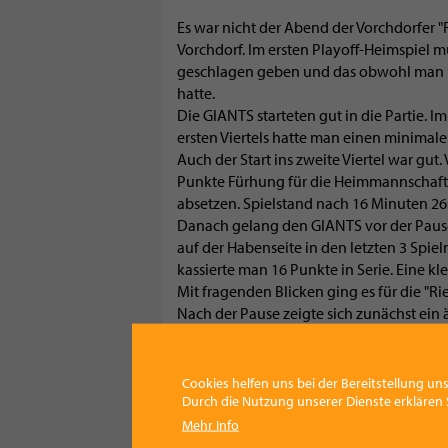
Es war nicht der Abend der Vorchdorfer 
Vorchdorf. Im ersten Playoff-Heimspiel 
geschlagen geben und das obwohl man 1
hatte.
Die GIANTS starteten gut in die Partie.
ersten Viertels hatte man einen minimal
Auch der Start ins zweite Viertel war gut
Punkte Fürhung für die Heimmannschaft. 
absetzen. Spielstand nach 16 Minuten 26
Danach gelang den GIANTS vor der Pause
auf der Habenseite in den letzten 3 Spi
kassierte man 16 Punkte in Serie. Eine k
Mit fragenden Blicken ging es für die "Ri
Nach der Pause zeigte sich zunächst ein
geschockt vom Zwischenspurt der Messest
über 20 Punkte plus davon.
Doch das war das Alarmsignal für die Ha
Cookies helfen uns bei der Bereitstellung uns
Ball und Zentimeter auf dem Spielfeld.
Durch die Nutzung unserer Dienste erklären S
Vier Minuten vor dem Spielende beträgt 
Mehr Info
3er von Holzinger und Egelkraut bringen