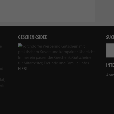
GESCHENKSIDEE
SUC
ie
Immer ein passendes Geschenk: Gutscheine
für Mitarbeiter, Freunde und Familie! Infos
INT
nd
HIER
!
Anm
al,
eln.