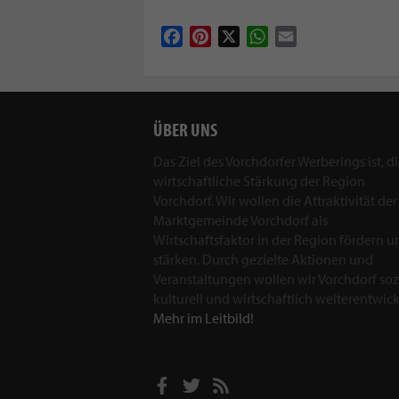
Facebook
Pinterest
X
WhatsApp
Email
ÜBER UNS
Das Ziel des Vorchdorfer Werberings ist, d
wirtschaftliche Stärkung der Region
Vorchdorf. Wir wollen die Attraktivität der
Marktgemeinde Vorchdorf als
Wirtschaftsfaktor in der Region fördern u
stärken. Durch gezielte Aktionen und
Veranstaltungen wollen wir Vorchdorf sozi
kulturell und wirtschaftlich weiterentwick
Mehr im Leitbild!