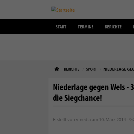
START
TERMINE
BERICHTE
Direkt
BERICHTE
SPORT
NIEDERLAGE GEG
zum
Inhalt
Niederlage gegen Wels - 
die Siegchance!
Erstellt von
vmedia
am
10. März 2014 - 9: