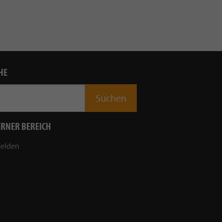
HE
ERNER BEREICH
elden