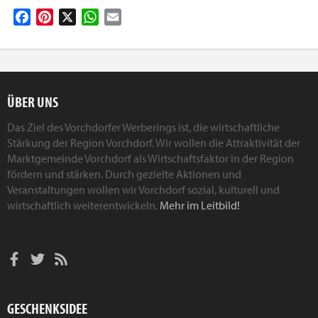
Facebook
Pinterest
X
WhatsApp
Email
ÜBER UNS
Das Ziel des Vorchdorfer Werberings ist, die wirtschaftliche
Stärkung der Region Vorchdorf. Wir wollen die Attraktivität der
Marktgemeinde Vorchdorf als Wirtschaftsfaktor in der Region
fördern und stärken. Durch gezielte Aktionen und
Veranstaltungen wollen wir Vorchdorf sozial, kulturell und
wirtschaftlich weiterentwickeln.
Mehr im Leitbild!
GESCHENKSIDEE