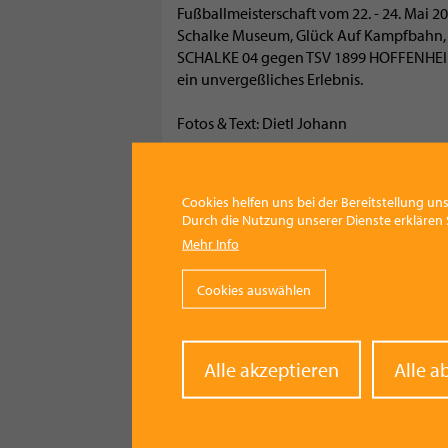
Fußballmeisterschaft vom 22. - 24. Mai 200
Schalke Museum, Glück Auf Kampfbahn, F
SCHALKE 04 gegen TSV 1899 HOFFENHEIM 
ein unvergeßliches Erlebnis.
Fotos & Text: Dietl Johann
Zum Album hier klicken...
//
Cookies helfen uns bei der Bereitstellung uns
Kategorie
Durch die Nutzung unserer Dienste erklären S
Sport
Mehr Info
Facebook
Pinterest
X
WhatsApp
Email
Cookies auswählen
Withd
Alle akzeptieren
Alle a
conse