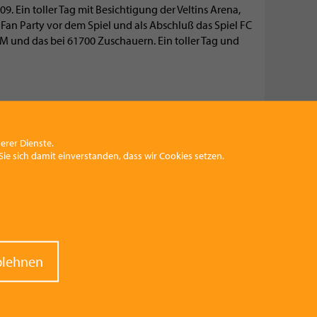
9. Ein toller Tag mit Besichtigung der Veltins Arena,
an Party vor dem Spiel und als Abschluß das Spiel FC
und das bei 61700 Zuschauern. Ein toller Tag und
erer Dienste.
ie sich damit einverstanden, dass wir Cookies setzen.
raw
blehnen
nt