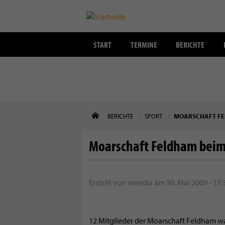
START
TERMINE
BERICHTE
Direkt
BERICHTE
SPORT
MOARSCHAFT FEL
zum
Inhalt
Moarschaft Feldham beim 
Erstellt von
vmedia
am
30. Mai 2009 - 17:
12 Mitglieder der Moarschaft Feldham wa