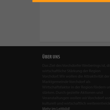
ÜBER UNS
Das Ziel des Vorchdorfer Werberings ist, d
wirtschaftliche Stärkung der Region
Vorchdorf. Wir wollen die Attraktivität der
Marktgemeinde Vorchdorf als
Wirtschaftsfaktor in der Region fördern u
stärken. Durch gezielte Aktionen und
Veranstaltungen wollen wir Vorchdorf sozi
kulturell und wirtschaftlich weiterentwick
Mehr im Leitbild!