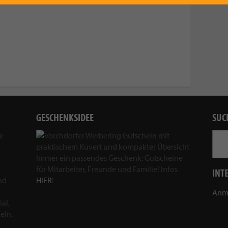
GESCHENKSIDEE
SUC
ie
Immer ein passendes Geschenk: Gutscheine
für Mitarbeiter, Freunde und Familie! Infos
INT
nd
HIER
!
Anm
al,
eln.