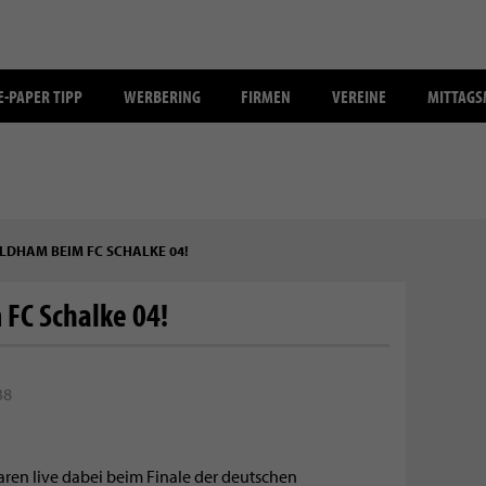
E-PAPER TIPP
WERBERING
FIRMEN
VEREINE
MITTAG
DHAM BEIM FC SCHALKE 04!
FC Schalke 04!
38
ren live dabei beim Finale der deutschen