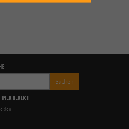
HE
ERNER BEREICH
elden