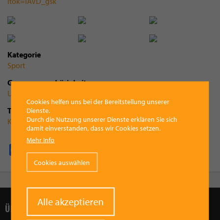
Kategorie
Sport
Gruppenzugehörigkeit
Union Laufgruppe
Cookies helfen uns bei der Bereitstellung unserer
Tags
Dienste.
Durch die Nutzung unserer Dienste erklären Sie sich
Kremsmünsterer Marktlauf
damit einverstanden, dass wir Cookies setzen.
Mehr Info
Facebook
Pinterest
X
WhatsApp
Email
Cookies auswählen
Withdraw
Alle akzeptieren
ÜBER UNS
consent