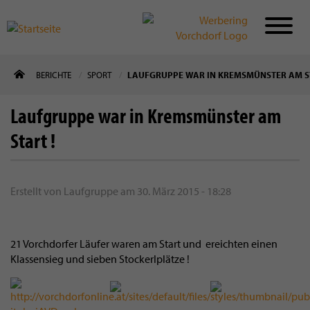
Direkt
BERICHTE
SPORT
LAUFGRUPPE WAR IN KREMSMÜNSTER AM ST
zum
Inhalt
Laufgruppe war in Kremsmünster am
Start !
Erstellt von
Laufgruppe
am
30. März 2015 - 18:28
21 Vorchdorfer Läufer waren am Start und ereichten einen
Klassensieg und sieben Stockerlplätze !