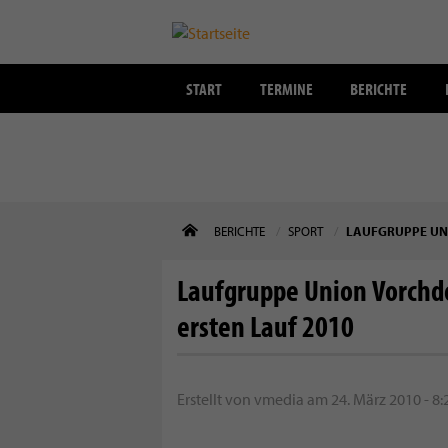
START
TERMINE
BERICHTE
Direkt
BERICHTE
SPORT
LAUFGRUPPE UNI
zum
Inhalt
Laufgruppe Union Vorchdor
ersten Lauf 2010
Erstellt von
vmedia
am
24. März 2010 - 8: