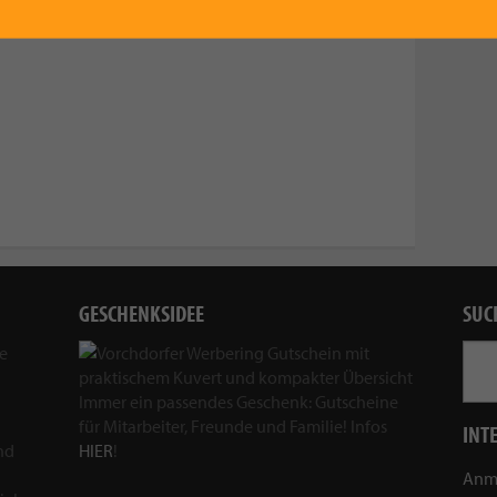
GESCHENKSIDEE
SUC
ie
Immer ein passendes Geschenk: Gutscheine
für Mitarbeiter, Freunde und Familie! Infos
INT
nd
HIER
!
Anm