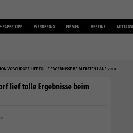
E-PAPER TIPP
WERBERING
FIRMEN
VEREINE
MITTAG
ON VORCHDORF LIEF TOLLE ERGEBNISSE BEIM ERSTEN LAUF 2010
f lief tolle Ergebnisse beim
22