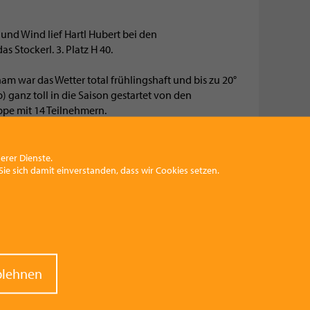
 und Wind lief Hartl Hubert bei den
s Stockerl. 3. Platz H 40.
m war das Wetter total frühlingshaft und bis zu 20°
) ganz toll in die Saison gestartet von den
ppe mit 14 Teilnehmern.
recke waren dabei bzw. am Stockerl:
erer Dienste.
ie sich damit einverstanden, dass wir Cookies setzen.
raw
blehnen
nt