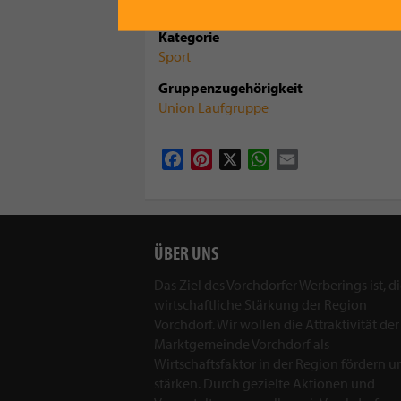
Kategorie
Sport
Gruppenzugehörigkeit
Union Laufgruppe
Facebook
Pinterest
X
WhatsApp
Email
ÜBER UNS
Das Ziel des Vorchdorfer Werberings ist, d
wirtschaftliche Stärkung der Region
Vorchdorf. Wir wollen die Attraktivität der
Marktgemeinde Vorchdorf als
Wirtschaftsfaktor in der Region fördern u
stärken. Durch gezielte Aktionen und