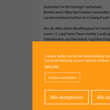
Superstart in die heurige Laufsaison.
Bereits am 6. März bei totalem Sauwetter
Landesmeisterschaften im Crosslauf auf da
Am 20. März beim Mostktuglauf in Fischha
warm. (1. Lauf beim Traunviertler Laufcup
Teilnehmern aus Vorchdorf. 4.größte Gru
Beim Hauptlauf bei der sehr bergigen St
Cookies helfen uns bei der Bereitstellung uns
Durch die Nutzung unserer Dienste erklären S
W 20 Daniela Jurjan 2. Platz
Mehr Info
W 30 Gillhofer Elfriede 3. Platz
W 50 Itzenberger Elfriede 1. Platz
Cookies auswählen
W 60 Trautmann Berta 2. Platz
H 40 Trenzinger Franz 3. Platz
H 60 Sonntagbauer Rudi 2. Platz
Withd
Alle akzeptieren
Alle a
conse